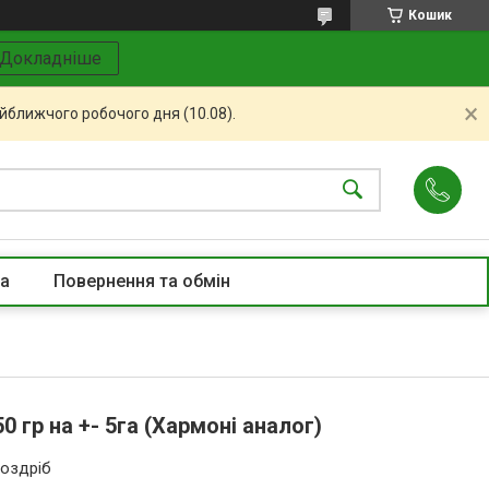
Кошик
Докладніше
айближчого робочого дня (10.08).
та
Повернення та обмін
0 гр на +- 5га (Хармоні аналог)
роздріб