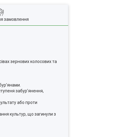
ля замовлення
осівах зернових колосових та
бур’янами.
ступеня забур’янення,
зультату або проти
ання культур, що загинули з