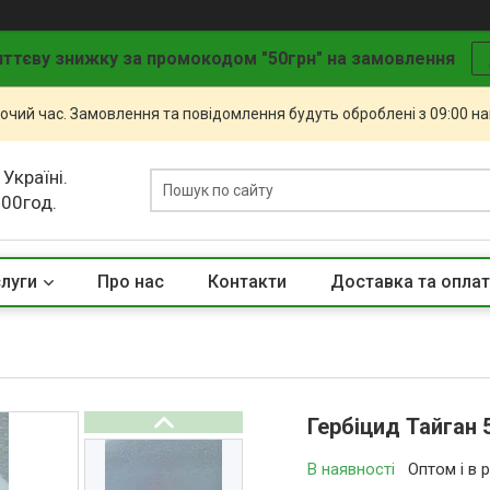
ттєву знижку за промокодом "50грн" на замовлення
бочий час. Замовлення та повідомлення будуть оброблені з 09:00 н
 Україні.
.00год.
слуги
Про нас
Контакти
Доставка та опла
Гербіцид Тайган 5
В наявності
Оптом і в 