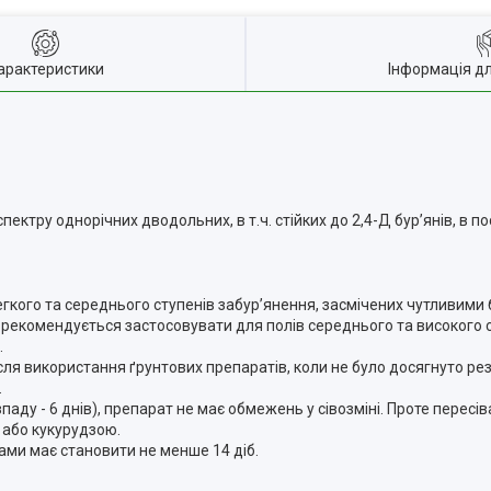
арактеристики
Інформація д
ектру однорічних дводольних, в т.ч. стійких до 2,4-Д бур’янів, в п
гкого та середнього ступенів забур’янення, засмічених чутливими 
н рекомендується застосовувати для полів середнього та високого 
.
сля використання ґрунтових препаратів, коли не було досягнуто ре
.
аду - 6 днів), препарат не має обмежень у сівозміні. Проте пересів
 або кукурудзою.
ами має становити не менше 14 діб.