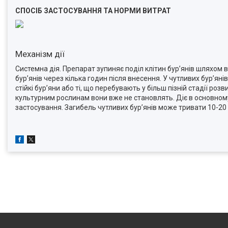
СПОСІБ ЗАСТОСУВАННЯ ТА НОРМИ ВИТРАТ
Механізм дії
Системна дія. Препарат зупиняє поділ клітин бур’янів шляхом 
бур’янів через кілька годин після внесення. У чутливих бур’ян
стійкі бур’яни або ті, що перебувають у більш пізній стадії роз
культурним рослинам вони вже не становлять. Діє в основному
застосування. Загибель чутливих бур’янів може тривати 10-20 