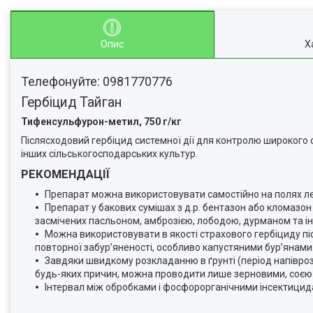
Опис
Х
Телефонуйте: 0981770776
Гербіцид Тайган
Тифенсульфурон-метил, 750 г/кг
Післясходовий гербіцид системної дії для контролю широкого сп
інших сільськогосподарських культур.
РЕКОМЕНДАЦІЇ
Препарат можна використовувати самостійно на полях ле
Препарат у бакових сумішах з д.р. бентазон або кломазо
засмічених пасльоном, амброзією, лободою, дурманом та ін
Можна використовувати в якості страхового гербіциду пі
повторної забур’яненості, особливо капустяними бур’янами
Завдяки швидкому розкладанню в ґрунті (період напіврозп
будь-яких причин, можна проводити лише зерновими, соєю
Інтервал між обробками і фосфорорганічними інсектицид