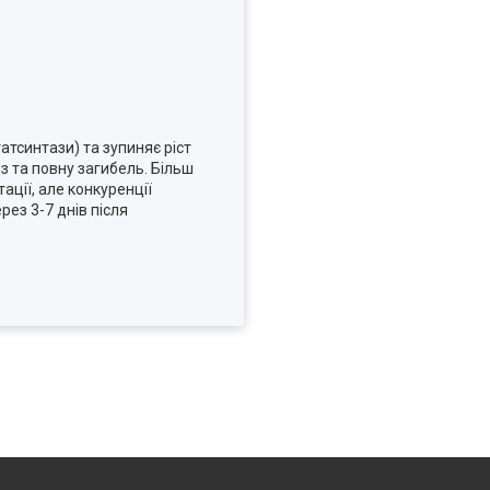
атсинтази) та зупиняє ріст
оз та повну загибель. Більш
тації, але конкуренції
ез 3-7 днів після