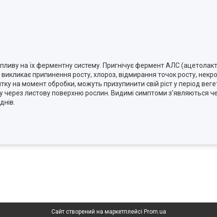
впливу на їх ферментну систему. Пригнічує фермент АЛС (ацетолакт
ів викликає припинення росту, хлороз, відмирання точок росту, некр
витку на момент обробки, можуть призупинити свій ріст у період веге
 через листову поверхню рослин. Видимі симптоми з’являються чер
днів.
Сайт створений на маркетплейсі
Prom.ua