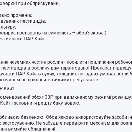
оверхні при обприскуванні;
тових променів;
вуваних пестицидів;
льтуру;
евірка препаратів на сумісність – обов'язкова!)
ективність ПАР Кайт;
я наземних частин рослин і посилити прилипання робочог
пестицидів в рослину вам гарантовано! Препарат підвищує
увати ПАР Кайт в сухих, холодних погодних умовах, коли б
 розчином не приносить видимих результатів.
Р Кайт:
комендований обсяг ЗЗР при ввімкненому режимі розмішув
 Кайт і заповнити решту баку водою.
собливою безпекою! Обов'язково використовуйте засоби ін
о застосуванню. Не забудьте перевірити механізм для розп
сення вимийте обладнання!