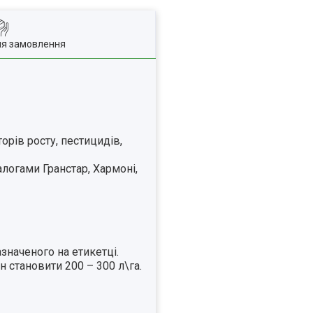
ля замовлення
рів росту, пестицидів,
алогами Гранстар, Хармоні,
значеного на етикетці.
н становити 200 – 300 л\га.