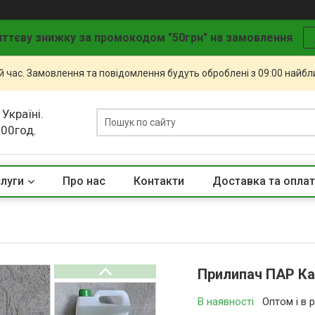
ттєву знижку за промокодом "50грн" на замовлення
й час. Замовлення та повідомлення будуть оброблені з 09:00 найбли
 Україні.
.00год.
слуги
Про нас
Контакти
Доставка та опла
Прилипач ПАР Ка
В наявності
Оптом і в 