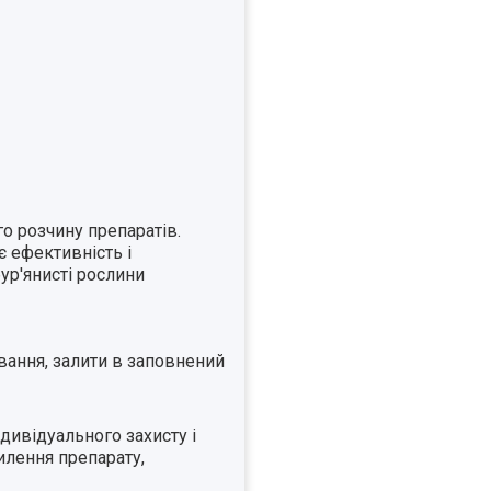
о розчину препаратів.
 ефективність і
ур'янисті рослини
ання, залити в заповнений
дивідуального захисту і
илення препарату,