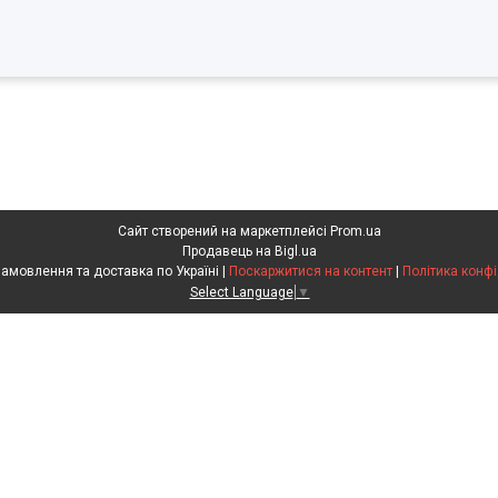
Сайт створений на маркетплейсі
Prom.ua
Продавець на Bigl.ua
Агрохімія. Замовлення та доставка по Україні |
Поскаржитися на контент
|
Політика конфі
Select Language
▼