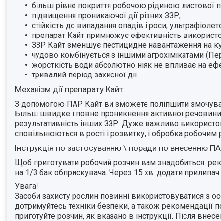
більш рівне покриття робочою рідиною листової п
підвищення проникаючої дії різних ЗЗР;
стійкість до випадання опадів і роси, ультрафіоле
препарат Кайт примножує ефективність використо
ЗЗР Кайт зменшує пестицидне навантаження на ку
чудово комбінується з іншими агрохімікатами (Пер
жорсткість води абсолютно ніяк не впливає на еф
тривалий період захисної дії.
Механізм дії препарату Кайт:
З допомогою ПАР Кайт ви зможете поліпшити змочуванн
Більш швидке і повне проникнення активної речовини 
результативність інших ЗЗР. Дуже важливо використов
сповільнюються в рості і розвитку, і обробка робочим
Інструкція по застосуванню \ поради по внесенню ПА
Щоб приготувати робочий розчин вам знадобиться: ре
на 1/3 бак обприскувача. Через 15 хв. додати прилипач
Увага!
Засоби захисту рослин повинні використовуватися з о
дотримуйтесь техніки безпеки, а також рекомендації п
приготуйте розчин, як вказано в інструкції. Після вне