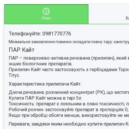
Опис
Х
Телефонуйте: 0981770776
Мінімальне замовлення повинно складати повну тару: каністру,
ПАР Кайт
ПАР – поверхнево-активна речовина (прилипач), який в
інших біологічних препаратів.
Прилипач Кайт часто застосовують з гербіцидами Торіно,
Тітус.
Характеристика прилипача Кайт:
Діюча речовина: розчинний концентрат (РК), що містит
Купити ПАР Кайт можна в тарі 5л.
Токсичність: препарат є лояльним в плані токсичності,
Робочий розчин: застосовуйте препарат в пропорціях 0,
Якщо при обробці обсяги менше, використовуйте не ме
Переваги, завдяки яким необхідно купити прилипач К