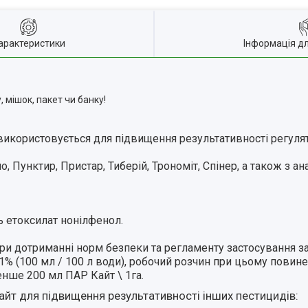
арактеристики
Інформація д
 мішок, пакет чи банку!
икористовується для підвищення результативності регулято
 Пунктир, Пристар, Тиберій, Трономіт, Спінер, а також з ан
ь етоксилат нонілфенол.
 при дотриманні норм безпеки та регламенту застосування за
1% (100 мл / 100 л води), робочий розчин при цьому повине
нше 200 мл ПАР Кайт \ 1га.
айт для підвищення результативності інших пестицидів: