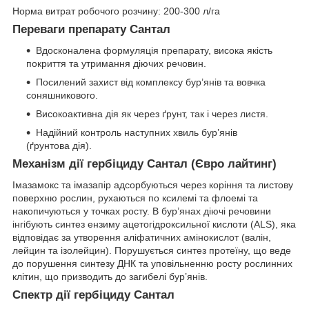
Норма витрат робочого розчину: 200-300 л/га
Переваги препарату Сантал
Вдосконалена формуляція препарату, висока якість
покриття та утримання діючих речовин.
Посилений захист від комплексу бур’янів та вовчка
соняшникового.
Високоактивна дія як через ґрунт, так і через листя.
Надійний контроль наступних хвиль бур’янів
(ґрунтова дія).
Механізм дії гербіциду Сантал (Євро лайтинг)
Імазамокс та імазапір адсорбуються через коріння та листову
поверхню рослин, рухаються по ксилемі та флоемі та
накопичуються у точках росту. В бур’янах діючі речовини
інгібують синтез ензиму ацетогідроксильної кислоти (ALS), яка
відповідає за утворення аліфатичних амінокислот (валін,
лейцин та ізолейцин). Порушується синтез протеїну, що веде
до порушення синтезу ДНК та уповільненню росту рослинних
клітин, що призводить до загибелі бур’янів.
Спектр дії гербіциду Сантал