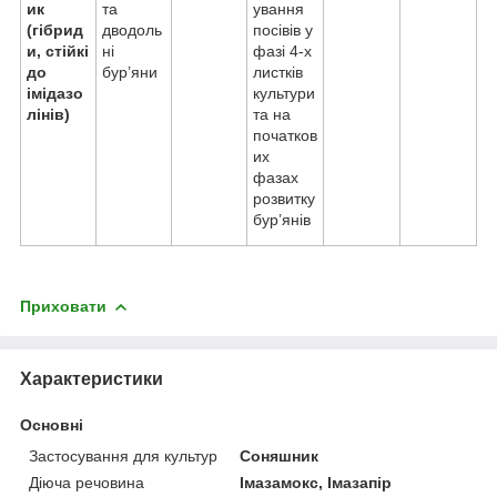
ик
та
ування
(гібрид
дводоль
посівів у
и, стійкі
ні
фазі 4-х
до
бур’яни
листків
імідазо
культури
лінів)
та на
початков
их
фазах
розвитку
бур’янів
Приховати
Характеристики
Основні
Застосування для культур
Соняшник
Діюча речовина
Імазамокс, Імазапір