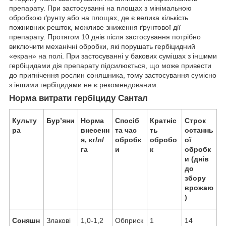
препарату. При застосуванні на площах з мінімальною
обробкою ґрунту або на площах, де є велика кількість
пожнивних решток, можливе зниження ґрунтової дії
препарату. Протягом 10 днів після застосування потрібно
виключити механічні обробки, які порушать гербіцидний
«екран» на полі. При застосуванні у бакових сумішах з іншими
гербіцидами дія препарату підсилюється, що може привести
до пригнічення рослин соняшника, тому застосування сумісно
з іншими гербіцидами не є рекомендованим.
Норма витрати гербіциду Сантал
Культу
Бур’яни
Норма
Спосіб
Кратніс
Строк
ра
внесенн
та час
ть
останнь
я, кг/л/
обробк
обробо
ої
га
и
к
обробк
и (днів
до
збору
врожаю
)
Соняшн
Злакові
1,0-1,2
Обприск
1
14