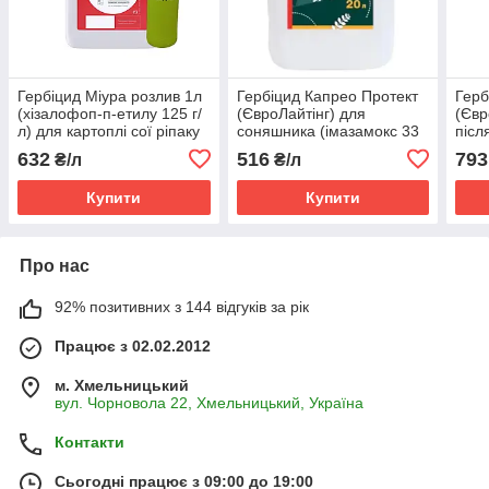
Гербіцид Міура розлив 1л
Гербіцид Капрео Протект
Герб
(хізалофоп-п-етилу 125 г/
(ЄвроЛайтінг) для
(Євр
л) для картоплі сої ріпаку
соняшника (імазамокс 33
післ
соняшника буряків цибулі
г/л + імазапір 15 г/л)
соня
632
516
793
₴/л
₴/л
моркви томатів капусти
г/л +
Купити
Купити
Про нас
92% позитивних з 144 відгуків за рік
Працює з 02.02.2012
м. Хмельницький
вул. Чорновола 22, Хмельницький, Україна
Контакти
Сьогодні працює з 09:00 до 19:00