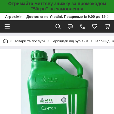
Отримайте миттєву знижку за промокодом
"50грн" на замовлення
Агрохімія... Доставка по Україні. Працюємо із 9.00 до 19.00г
Товари та послуги
Гербіциди від бур'янів
Гербіцид Са