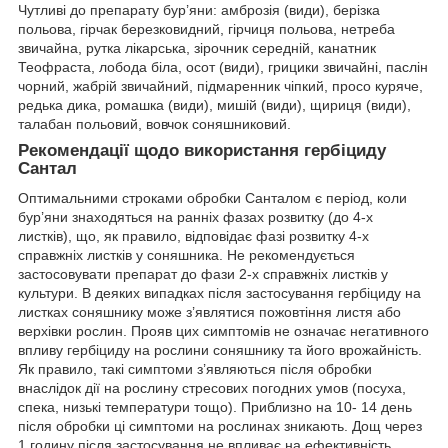
Чутливі до препарату бур’яни: амброзія (види), берізка
польова, гірчак березковидний, гірчиця польова, нетреба
звичайна, рутка лікарська, зірочник середній, канатник
Теофраста, лобода біла, осот (види), грицики звичайні, паслін
чорний, жабрій звичайний, підмаренник чіпкий, просо куряче,
редька дика, ромашка (види), мишій (види), щириця (види),
талабан польовий, вовчок соняшниковий.
Рекомендації щодо використання гербіциду
Сантал
Оптимальними строками обробки Санталом є період, коли
бур’яни знаходяться на ранніх фазах розвитку (до 4-х
листків), що, як правило, відповідає фазі розвитку 4-х
справжніх листків у соняшника. Не рекомендується
застосовувати препарат до фази 2-х справжніх листків у
культури. В деяких випадках після застосування гербіциду на
листках соняшнику може з’являтися пожовтіння листя або
верхівки рослин. Прояв цих симптомів не означає негативного
впливу гербіциду на рослини соняшнику та його врожайність.
Як правило, такі симптоми з’являються після обробки
внаслідок дії на рослину стресових погодних умов (посуха,
спека, низькі температури тощо). Приблизно на 10- 14 день
після обробки ці симптоми на рослинах зникають. Дощ через
1 годину після застосування не впливає на ефективність