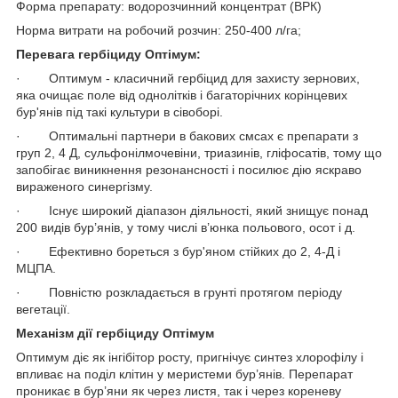
Форма препарату: водорозчинний концентрат (ВРК)
Норма витрати на робочий розчин: 250-400 л/га;
Перевага гербіциду Оптімум:
· Оптимум - класичний гербіцид для захисту зернових,
яка очищає поле від однолітків і багаторічних корінцевих
бур'янів під такі культури в сівоборі.
· Оптимальні партнери в бакових смсах є препарати з
груп 2, 4 Д, сульфонілмочевіни, триазинів, гліфосатів, тому що
запобігає виникнення резонансності і посилює дію яскраво
вираженого синергізму.
· Існує широкий діапазон діяльності, який знищує понад
200 видів бур’янів, у тому числі в’юнка польового, осот і д.
· Ефективно бореться з бур'яном стійких до 2, 4-Д і
МЦПА.
· Повністю розкладається в грунті протягом періоду
вегетації.
Механізм дії гербіциду Оптімум
Оптимум діє як інгібітор росту, пригнічує синтез хлорофілу і
впливає на поділ клітин у меристеми бур’янів. Перепарат
проникає в бур’яни як через листя, так і через кореневу