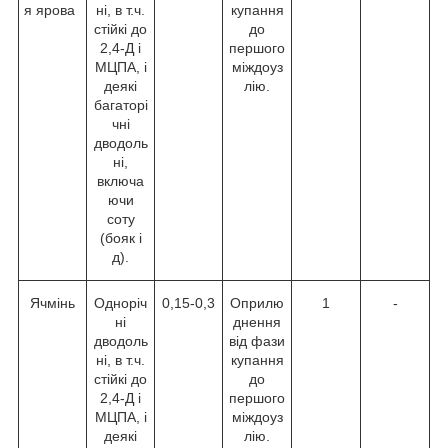
я ярова
ні, в т.ч.
купання
стійкі до
до
2,4-Д і
першого
МЦПА, і
міждоуз
деякі
лію.
багаторі
чні
дводоль
ні,
включа
ючи
соту
(бояк і
д).
Ячмінь
Одноріч
0,15-0,3
Оприлю
1
-
ні
днення
дводоль
від фази
ні, в т.ч.
купання
стійкі до
до
2,4-Д і
першого
МЦПА, і
міждоуз
деякі
лію.