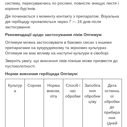
систему, пересуваючись по рослині, повністю знищує листя і
коріння бур’янів.
Дія починається з моменту контакту з препаратом. Візуальна
дія гербіциду проявляється через 7 — 16 днів після
застосування.
Рекомендації щодо застосування ліків Оптимум
Оптимум можна застосовувати в бакових смсах з іншими
препаратами на кукурудзяному та зернових культурах.
Оптимум не має впливу на наступні культури в сівоборі.
Зверніть увагу, що внесення ліків пізніше може призвести до
пустоколотності.
Норми внесення гербіцида Оптімум:
Культур
Сорняк
Норма
Спосіб і
Запобіга
Дата
а
внески,
час
ння
останнь
л/га
обробки
обробни
ої
цтву
обробки
до
прибира
ння
(дней