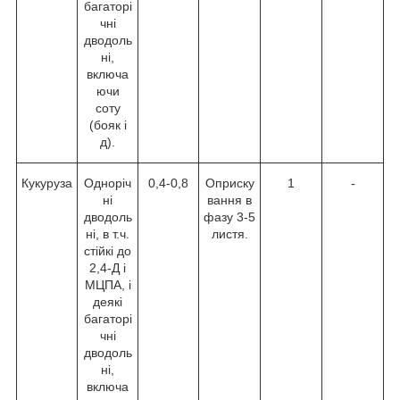
багаторі
чні
дводоль
ні,
включа
ючи
соту
(бояк і
д).
Кукуруза
Одноріч
0,4-0,8
Оприску
1
-
ні
вання в
дводоль
фазу 3-5
ні, в т.ч.
листя.
стійкі до
2,4-Д і
МЦПА, і
деякі
багаторі
чні
дводоль
ні,
включа