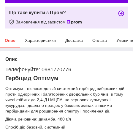
Що таке купити з Пром?
Замовлення під захистом
Опис
Характеристики
Доставка
Оплата
Умови п
Опис
Телефонуйте: 0981770776
Гербіцид Оптімум
Оптимум - післясходовый системний гербіцид вибіркових дій,
проти однорічних і багаторічних дводольних бур'янів, в тому
числі стійких до 2,4-Д і МЦПА, на зернових культурах і
кукурудза. Ідеально працює у бакових змінах з іншими
гербіцидами для розширення спектру і посилення дії.
Діюча речовина: дикамба, 480 г/л
Спосіб дії: базовий, системний