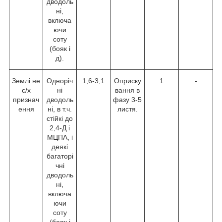
дводоль
ні,
включа
ючи
соту
(бояк і
д).
Землі не
Одноріч
1,6-3,1
Оприску
1
-
с/х
ні
вання в
признач
дводоль
фазу 3-5
ення
ні, в т.ч.
листя.
стійкі до
2,4-Д і
МЦПА, і
деякі
багаторі
чні
дводоль
ні,
включа
ючи
соту