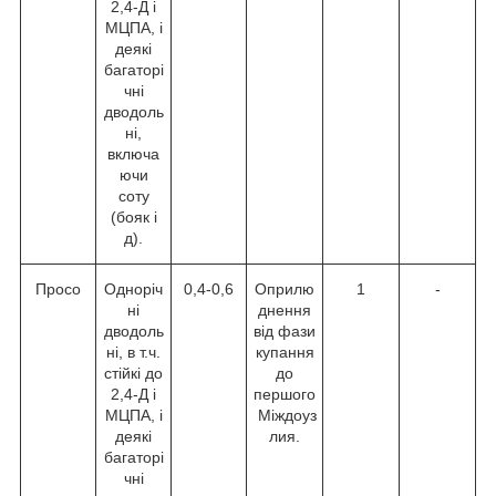
2,4-Д і
МЦПА, і
деякі
багаторі
чні
дводоль
ні,
включа
ючи
соту
(бояк і
д).
Просо
Одноріч
0,4-0,6
Оприлю
1
-
ні
днення
дводоль
від фази
ні, в т.ч.
купання
стійкі до
до
2,4-Д і
першого
МЦПА, і
Міждоуз
деякі
лия.
багаторі
чні