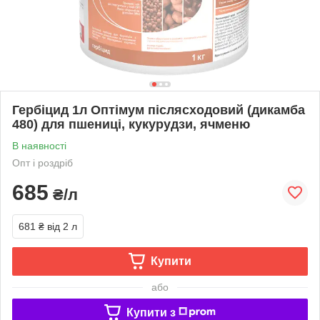
Гербіцид 1л Оптімум післясходовий (дикамба
480) для пшениці, кукурудзи, ячменю
В наявності
Опт і роздріб
685
₴/л
681 ₴
від 2 л
Купити
або
Купити з