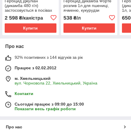
Гербіцид Джуліан
Гербіцид Дикамба Форте
Герб
(дикамба 480 г/л)
розлив 1л для пшениці,
(дик
застосовується в посівах
ячменю, кукурудзи
1л, 
пшениці, кукурудзи,
посі
2 598
538
650
₴/каністра
₴/л
ячменю (Післясходовий)
куку
(Піс
Купити
Купити
Про нас
92% позитивних з 144 відгуків за рік
Працює з 02.02.2012
м. Хмельницький
вул. Чорновола 22, Хмельницький, Україна
Контакти
Сьогодні працює з 09:00 до 15:00
Показати весь графік роботи
Про нас