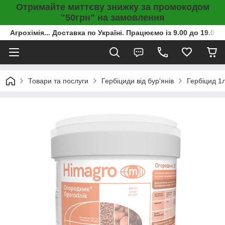
Отримайте миттєву знижку за промокодом
"50грн" на замовлення
Агрохімія... Доставка по Україні. Працюємо із 9.00 до 19.00г
Товари та послуги
Гербіциди від бур'янів
Гербіцид 1