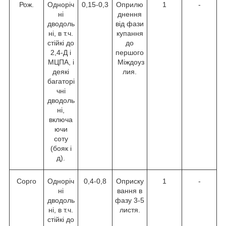
Рож.
Одноріч
0,15-0,3
Оприлю
1
-
ні
днення
дводоль
від фази
ні, в т.ч.
купання
стійкі до
до
2,4-Д і
першого
МЦПА, і
Міждоуз
деякі
лия.
багаторі
чні
дводоль
ні,
включа
ючи
соту
(бояк і
д).
Сорго
Одноріч
0,4-0,8
Оприску
1
-
ні
вання в
дводоль
фазу 3-5
ні, в т.ч.
листя.
стійкі до