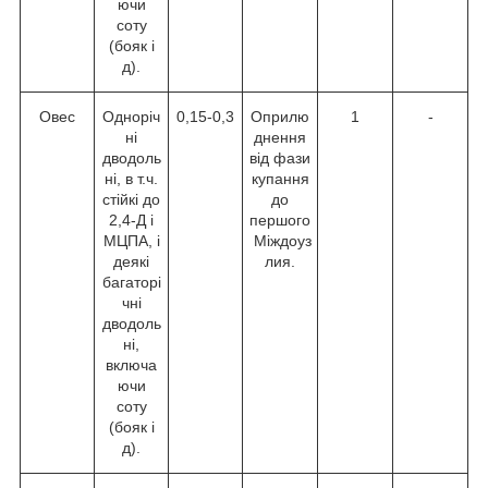
ючи
соту
(бояк і
д).
Овес
Одноріч
0,15-0,3
Оприлю
1
-
ні
днення
дводоль
від фази
ні, в т.ч.
купання
стійкі до
до
2,4-Д і
першого
МЦПА, і
Міждоуз
деякі
лия.
багаторі
чні
дводоль
ні,
включа
ючи
соту
(бояк і
д).