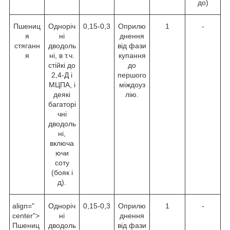
до)
Пшениц
Одноріч
0,15-0,3
Оприлю
1
-
я
ні
днення
стяганн
дводоль
від фази
я
ні, в т.ч.
купання
стійкі до
до
2,4-Д і
першого
МЦПА, і
міждоуз
деякі
лію.
багаторі
чні
дводоль
ні,
включа
ючи
соту
(бояк і
д).
align="
Одноріч
0,15-0,3
Оприлю
1
-
center">
ні
днення
Пшениц
дводоль
від фази