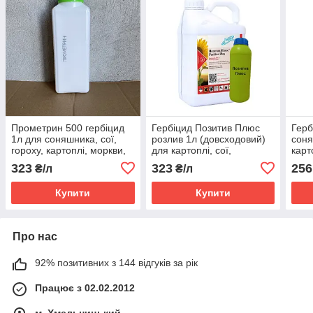
Прометрин 500 гербіцид
Гербіцид Позитив Плюс
Герб
1л для соняшника, сої,
розлив 1л (довсходовий)
соня
гороху, картоплі, моркви,
для картоплі, сої,
карт
гречки, вівса
соняшника (прометрин,
(про
323
323
256
₴/л
₴/л
500 г/л)
Купити
Купити
Про нас
92% позитивних з 144 відгуків за рік
Працює з 02.02.2012
м. Хмельницький