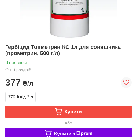
Гербіцид Топметрин КС 1л для соняшника
(прометрин, 500 г/л)
В наявності
Опт і роздріб
377
₴/л
376 ₴
від 2 л
Купити
або
Купити з