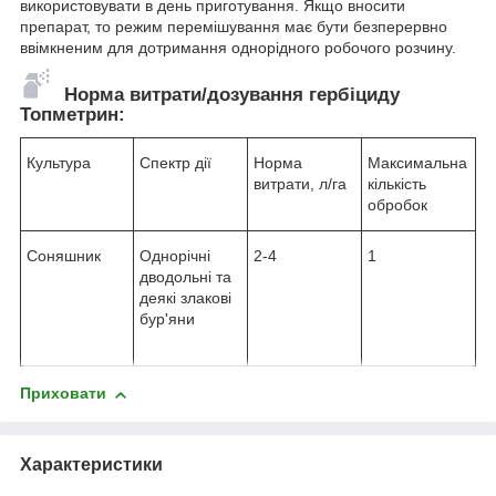
використовувати в день приготування. Якщо вносити
препарат, то режим перемішування має бути безперервно
ввімкненим для дотримання однорідного робочого розчину.
Норма витрати/дозування гербіциду
Топметрин:
Культура
Спектр дії
Норма
Максимальна
витрати, л/га
кількість
обробок
Соняшник
Однорічні
2-4
1
дводольні та
деякі злакові
бур'яни
Приховати
Характеристики