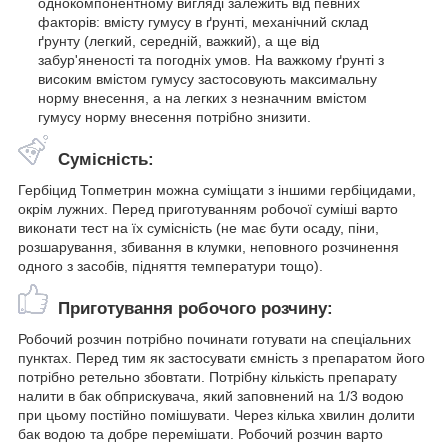
однокомпонентному вигляді залежить від певних
факторів: вмісту гумусу в ґрунті, механічний склад
ґрунту (легкий, середній, важкий), а ще від
забур'яненості та погодніх умов. На важкому ґрунті з
високим вмістом гумусу застосовують максимальну
норму внесення, а на легких з незначним вмістом
гумусу норму внесення потрібно знизити.
Сумісність:
Гербіцид Топметрин можна суміщати з іншими гербіцидами,
окрім лужних. Перед приготуванням робочої суміші варто
виконати тест на їх сумісність (не має бути осаду, піни,
розшарування, збивання в клумки, неповного розчинення
одного з засобів, підняття температури тощо).
Приготування робочого розчину:
Робочий розчин потрібно починати готувати на спеціальних
пунктах. Перед тим як застосувати ємність з препаратом його
потрібно ретельно збовтати. Потрібну кількість препарату
налити в бак обприскувача, який заповнений на 1/3 водою
при цьому постійно помішувати. Через кілька хвилин долити
бак водою та добре перемішати. Робочий розчин варто