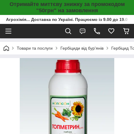
Отримайте миттєву знижку за промокодом
"50грн" на замовлення
Агрохімія... Доставка по Україні. Працюємо із 9.00 до 19.00г
Товари та послуги
Гербіциди від бур'янів
Гербіцид Т