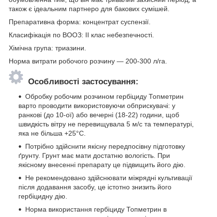
також є ідеальним партнеро для бакових сумішей.
Препаративна форма: концентрат суспензії.
Класифікація по ВООЗ: ІІ клас небезпечності.
Хімічна група: триазини.
Норма витрати робочого розчину — 200-300 л/га.
Особливості застосування:
Обробку робочим розчином гербіциду Топметрин
варто проводити використовуючи обприскувачі: у
ранкові (до 10-ої) або вечерні (18-22) години, щоб
швидкість вітру не перевищувала 5 м/с та температурі,
яка не більша +25°С.
Потрібно здійснити якісну передпосівну підготовку
ґрунту. Грунт має мати достатню вологість. При
якісному внесенні препарату це підвищить його дію.
Не рекомендовано здійснювати міжрядні культивації
після додавання засобу, це істотно знизить його
гербіцидну дію.
Норма використання гербіциду Топметрин в