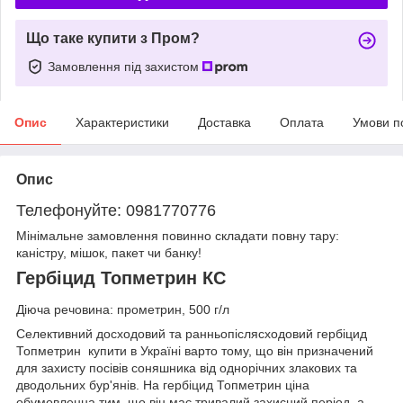
Що таке купити з Пром?
Замовлення під захистом
Опис
Характеристики
Доставка
Оплата
Умови п
Опис
Телефонуйте: 0981770776
Мінімальне замовлення повинно складати повну тару:
каністру, мішок, пакет чи банку!
Гербіцид Топметрин КС
Діюча речовина: прометрин, 500 г/л
Селективний досходовий та ранньопіслясходовий гербіцид
Топметрин купити в Україні варто тому, що він призначений
для захисту посівів соняшника від однорічних злакових та
дводольних бур'янів. На гербіцид Топметрин ціна
обумовленна тим, що він має тривалий захисний період, а