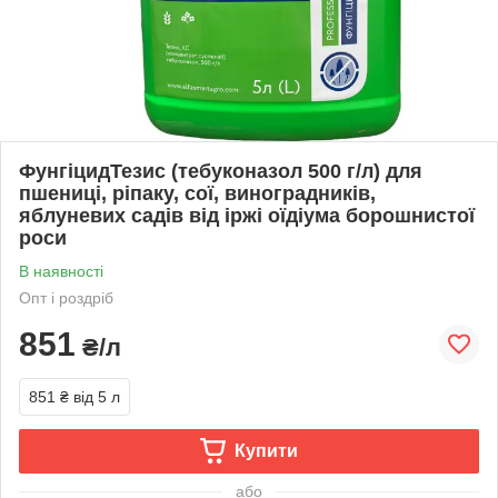
ФунгіцидТезис (тебуконазол 500 г/л) для
пшениці, ріпаку, сої, виноградників,
яблуневих садів від іржі оїдіума борошнистої
роси
В наявності
Опт і роздріб
851
₴/л
851 ₴
від 5 л
Купити
або