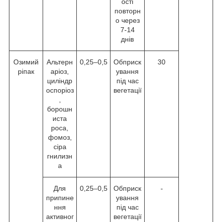
ості
повторн
о через
7-14
днів
Озимий
Альтерн
0,25–0,5
Обприск
30
ріпак
аріоз,
ування
циліндр
під час
оспоріоз
вегетації
,
борошн
иста
роса,
фомоз,
сіра
гнилизн
а
Для
0,25–0,5
Обприск
-
припине
ування
ння
під час
активног
вегетації