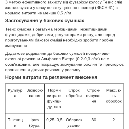
З метою ефективного захисту від фузаріозу колосу Тезис слід
застосовувати у фазу початку цвітіння пшениці (ВВСН 61) з
нормою витрати не менше 0,5 л/га.
Застосування у бакових сумішах
Тезис сумісна з багатьма гербіцидами, інсектицидами,
фунгіцидами, добривами, регуляторами росту, але перед
приготуванням бакової суміші необхідно зробити пробне
змішування.
Додаткове додавання до бакових сумішей поверхнево-
активної речовини Альфалип Екстра (0,2-0,3 л/га) не є
обов'язковим, але покращує змочування рослин та прискорює
проникнення діючих речовин у рослину.
Норми витрати та регламент внесення
Культур
Захворю
Норми
Строк
Строки
Макс. к-
а
вання
витрати
обробки
очікуван
ть
фунгіци
ня
обробок
ду, л/га
Пшениц
Іржа
0,25–0,5
Обприск
30
2
я
(бура,
ування