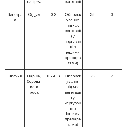
оз, іржа
вегетації
Виногра
Оїдіум
0,2
Обприск
35
3
д
ування
під час
вегетації
(у
чергуван
ні з
іншими
препара
тами)
Яблуня
Парша,
0,2-0,3
Обприск
25
2
борошн
ування
иста
під час
роса
вегетації
(у
чергуван
ні з
іншими
препара
тами)