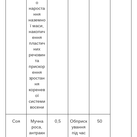
о
нароста
ння
наземно
ї маси,
накопич
ення
пластич
них
речовин
та
прискор
ення
зростан
ня
коренев
ої
системи
восени
Соя
Мучна
0,5
Обприск
50
роса,
ування
антракн
під час