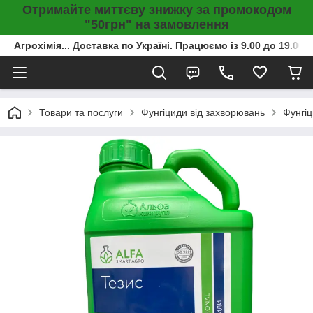
Отримайте миттєву знижку за промокодом
"50грн" на замовлення
Агрохімія... Доставка по Україні. Працюємо із 9.00 до 19.00г
Товари та послуги
Фунгіциди від захворювань
Фунгіц