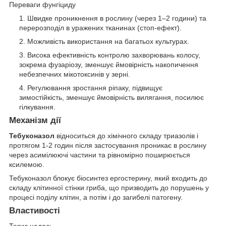
Переваги фунгіциду
Швидке проникнення в рослину (через 1–2 години) та
перерозподіл в уражених тканинах (стоп-ефект).
Можливість використання на багатьох культурах.
Висока ефективність контролю захворювань колосу,
зокрема фузаріозу, зменшує ймовірність накопичення
небезпечних мікотоксинів у зерні.
Регулювання зростання ріпаку, підвищує
зимостійкість, зменшує ймовірність вилягання, посилює
гілкування.
Механізм дії
Тебуконазол
відноситься до хімічного складу триазолів і
протягом 1-2 годин після застосування проникає в рослину
через асимілюючі частини та рівномірно поширюється
ксилемою.
Тебуконазол блокує біосинтез ергостерину, який входить до
складу клітинної стінки гриба, що призводить до порушень у
процесі поділу клітин, а потім і до загибелі патогену.
Властивості
Тезис надає: