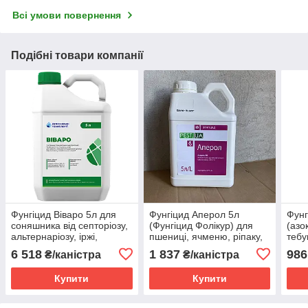
Всі умови повернення
Подібні товари компанії
Фунгіцид Віваро 5л для
Фунгіцид Аперол 5л
Фунг
соняшника від септоріозу,
(Фунгіцид Фолікур) для
(азо
альтернаріозу, іржі,
пшениці, ячменю, ріпаку,
тебу
фомозу
сої, винограду (250 г/л
зерн
6 518
1 837
986
₴/каністра
₴/каністра
тебуконазол)
ріпак
овоч
Купити
Купити