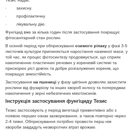
· захисну
· профілактичну
· лікувальну дію.
Фунгіцид вже за кілька годин після застосування покращує
фітосанітарний стан рослин.
В осінній період при обприскуванні
озимого ріпаку
у фазі 3-5
листочків культури припиняється наростання наземної маси, у
той час, як процес фотосинтезу продовжується, що сприяє
накопиченню пластичних речовин у кореневій системі та
прискорює ріст довгих та добре розгалужених коренів, що
покращує зимостійкість.
Застосування
на пшениці
у фазу цвітіння дозволяє захистити
рослини від фузаріозу та інших хвороб колосу та попереджає
накопичення у зерні небезпечних мікотоксинів.
Інструкція застосування фунгіциду Тезис
Тезис застосовують у період вегетації превентивно або з
появою перших ознак захворювання, а також повторно через
2-4 тижні. Обприскування потрібно провести перш ніж
хвороби завдадуть незворотних втрат врожаю.