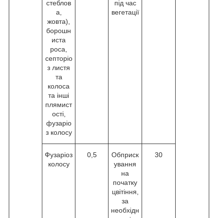
стеблов
під час
а,
вегетації
жовта),
борошн
иста
роса,
септоріо
з листя
та
колоса
та інші
плямист
ості,
фузаріо
з колосу
Фузаріоз
0,5
Обприск
30
колосу
ування
на
початку
цвітіння,
за
необхідн