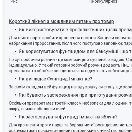
Рис
Пирикуляриоз
Короткий лікнеп з можливим питань про товар
Як використовувати в профілактичних цілях препа
Для цього варто зробити кроплення насіння. Завдяки своїм вла
набрякання і проростання, після чого поступово заповнює паро
Як користуватися фунгіцидом для баксуміші і що т
По суті, робочий розчин - це композиція з суспензії з водою. 
індивідуально. У такий готовий робочий розчин додають і інші 
препарати, то обов'язково дивіться на відсутність побічних реа
Як виглядає Фунгіцид Імпакт кс?
За своїм складом цей фунгіцид нагадує рідку сметану, що хар
Які бувають застереження при приготуванні розчин
Оскільки препарат має третій класом небезпеки для людини, т
шкіру, слизові оболонки очей.
Як застосовувати фугицид Імпакт на яблуні?
Для кроплення проти парші та борошнистої роси дозволяється 
розпускатися і показує зелений гостренький кінчик) і по дрібн