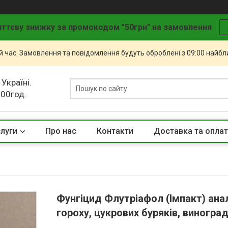
ттєву знижку за промокодом "50грн" на замовлення
й час. Замовлення та повідомлення будуть оброблені з 09:00 найбли
 Україні.
.00год.
слуги
Про нас
Контакти
Доставка та опла
Фунгіцид Флутріафол (Імпакт) ана
гороху, цукрових буряків, виноград