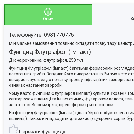
Опис
Х
Телефонуйте: 0981770776
Мінімальне замовлення повинно складати повну тару: каністру,
Фунгіцид Флутріафол (Імпакт)
Діюча речовина: флутріафол, 250 г/л.
Фунгіцид Флутріафол (Імпакт) багатьма фермерами розглядаєт
патогенних грибів. Завдяки його використанню Ви зможете от
використовується до початку прояву інфекційних захворювань
ознаках настання хвороби.
Чому варто фунгіцид Флутріафол (Імпакт) купити в Україні? Том
септоріозом пшениці та інших озимих, фузаріозом колоса, гел
жовтою, стебловий іржа, піренофороз і ринхоспоріоз.
На фунгіцид Флутріафол (Імпакт) ціна в Україні обумовлена тим
пшениці). Також він підходить для захисту цукрових сортів буря
Переваги фунгіциду