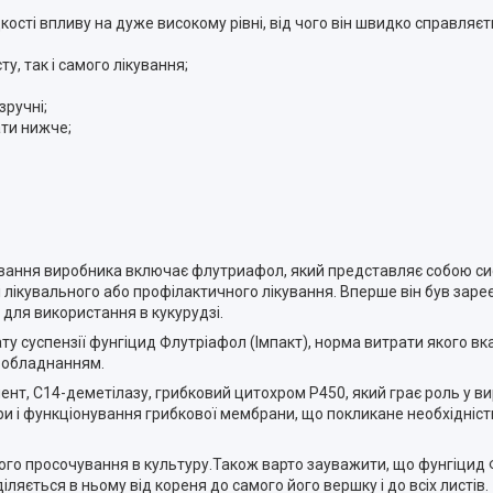
ості впливу на дуже високому рівні, від чого він швидко справляєт
у, так і самого лікування;
зручні;
ати нижче;
сування виробника включає флутриафол, який представляє собою сис
 лікувального або профілактичного лікування. Вперше він був зар
 для використання в кукурудзі.
ту суспензії фунгіцид Флутріафол (Імпакт), норма витрати якого в
м обладнанням.
ент, C14-деметілазу, грибковий цитохром P450, який грає роль у ви
тури і функціонування грибкової мембрани, що покликане необхідніс
о просочування в культуру.Також варто зауважити, що фунгіцид Ф
яється в ньому від кореня до самого його вершку і до всіх листів.