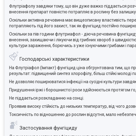
Флутріафолу завдяки тому, що він дуже важко піддається розчи
внесення препарат повністю потрапляє в рослину без залишку 
Оскільки активна речовина має вищеописану властивість перем
потрапляють під його захист, так як фунгіцид постійно пошир
Оскільки за пів години флутриафол - діюча речовина фунгіциду 
внесення, захищаючи і лікуючи від грибних хвороб з швидкіст
культури зараження, борючись з уже існуючими грибами і пар
Господарські характеристики
На Флутріафол (Імпакт) фунгіцид ціна обгрунтована тим, що п
результат: підвищений синтез хлорофілу, більш стійкі молоді па
Не дозволяє поширюватися інфекції на сусідні культури завд
Придушення іржі і борошнистої роси здійснюється протягом год
Не піддається розкладанню на сонці.
Проявив високу стійкість до низьких температур, від чого до
Токсичність по відношенню до рослин відсутня, мало небезпеч
Застосування фунгіциду