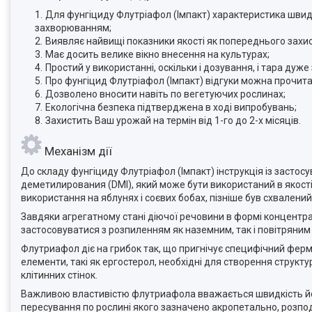
Для фунгіциду Флутріафол (Імпакт) характеристика швидк
захворюванням;
Виявляє найвищі показники якості як попереднього захист
Має досить велике вікно внесення на культурах;
Простий у використанні, оскільки і дозування, і тара дуже 
Про фунгіцид Флутріафол (Імпакт) відгуки можна прочит
Дозволено вносити навіть по вегетуючих рослинах;
Екологічна безпека підтверджена в ході випробувань;
Захистить Ваш урожай на термін від 1-го до 2-х місяців.
Механізм дії
До складу фунгіциду Флутріафол (Імпакт) інструкція із засто
деметилирования (DMI), який може бути використаний в якості
використання на яблунях і соєвих бобах, пізніше був схвалений
Завдяки агрегатному стані діючої речовини в формі концентра
застосовуватися з розпиленням як наземним, так і повітряни
Флутриафол діє на грибок так, що пригнічує специфічний ферм
елементи, такі як ергостерол, необхідні для створення струк
клітинних стінок.
Важливою властивістю флутриафола вважається швидкість йог
пересування по рослині якого зазначено акропетально, розподіл