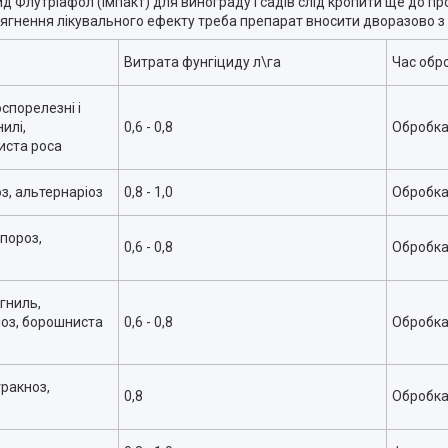
д Флутріафол (Імпакт) для винограду і садів слід кропити ще до пр
осягнення лікувального ефекту треба препарат вносити дворазово з 
Витрата фунгіциду л\га
Час обр
оспорелезні і
илі,
0,6 - 0,8
Обробка 
иста роса
з, альтернаріоз
0,8 - 1,0
Обробка 
пороз,
0,6 - 0,8
Обробка 
гниль,
ноз, борошниста
0,6 - 0,8
Обробка 
ракноз,
0,8
Обробка 