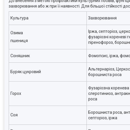
До внесення з метою профілактики культурних посівів, фунгіци
захворювання або ж при її наявності. Для більшої стійкості д
Культура
Захворювання
Іржа, септоріоз, церк
Озима
фузаріозні кореневі гн
пшениця
піренофороз, борошн
Соняшник
Фомопсис, іржа, фомо
Альтернаріоз, Церкос
Буряк цукровий
борошниста роса
Фузаріозна коренева 
Горох
слеротиниоз, антрак
роса
Борошниста роса, ант
Соя
септоріоз, іржа