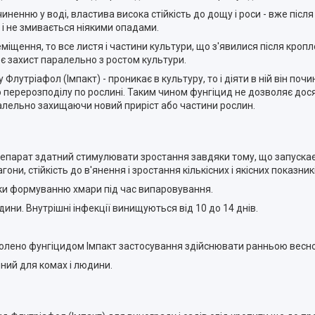
ненню у воді, властива висока стійкість до дощу і роси - вже після
і не змивається ніякими опадами.
іщення, то все листя і частини культури, що з'явилися після кроп
ює захист паралельно з ростом культури.
Флутріафол (Імпакт) - проникає в культуру, то і діяти в ній він по
ю перерозподілу по рослині. Таким чином фунгіцид не дозволяє дос
алельно захищаючи новий приріст або частини рослин.
репарат здатний стимулювати зростання завдяки тому, що запускає б
гони, стійкість до в'янення і зростання кількісних і якісних показни
яки формуванню хмари під час випаровування.
ини. Внутрішні інфекції винищуються від 10 до 14 днів.
зволено фунгіцидом Імпакт застосування здійснювати ранньою весно
ний для комах і людини.