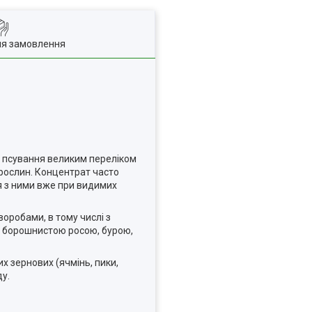
ля замовлення
д псування великим переліком
 рослин. Концентрат часто
я з ними вже при видимих
воробами, в тому числі з
), борошнистою росою, бурою,
х зернових (ячмінь, пики,
ду.