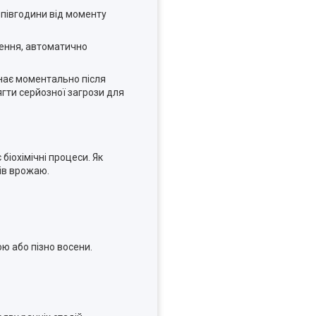
 півгодини від моменту
лення, автоматично
чинає моментально після
ягти серйозної загрози для
іохімічні процеси. Як
ків врожаю.
ю або пізно восени.