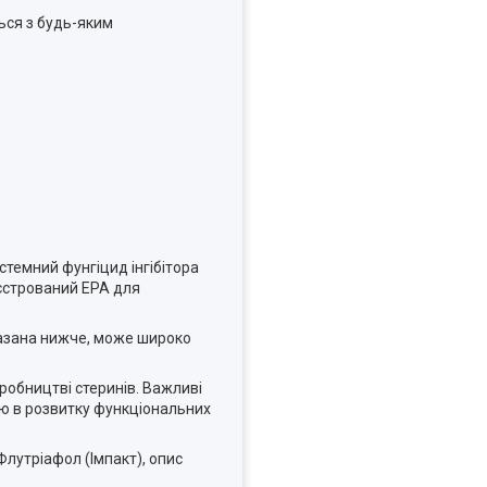
ься з будь-яким
темний фунгіцид інгібітора
еєстрований EPA для
казана нижче, може широко
робництві стеринів. Важливі
тю в розвитку функціональних
лутріафол (Імпакт), опис