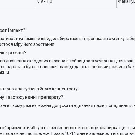
0,8 - 1,0
Фаза кущ
рат Імпакт?
стивостям і вмінню швидко вбиратися він проникає в сім'янку і зб
сток в міру його зростання.
аке розчин?
Співвідношення складових вказано в таблиці застосування і для кож
препарати, а буває і навпаки - самі додають в робочий розчин в ба
кцій.
актерно для суспензійного концентрату.
у і застосуванні препарату?
о ні в якому разі не можна допускати вдихання парів, попадання к
обприскувати яблуні в фазі «зеленого конуса» (коли нирка ще тіль
им плодам не частіше, ніж 1 раз в 10-14 днів в залежності від прояв