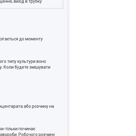
ення, вихід в трубку
ерігається до моменту
ного типу культури воно
ку. Коли будете змішувати
онцентарата або розчину на
ки-тільки починає
у хвороби. Робочого розчину