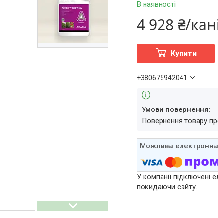
В наявності
4 928 ₴/кан
Купити
+380675942041
повернення товару п
У компанії підключені е
покидаючи сайту.