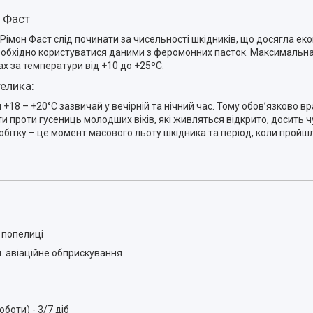
н Фаст
імон Фаст слід починати за чисельності шкідників, що досягла ек
необхідно користуватися даними з феромонних пасток. Максимальна
ах за температури від +10 до +25ºС.
елика:
18 – +20°С зазвичай у вечірній та нічний час. Тому обов’язково в
проти гусениць молодших віків, які живляться відкрито, досить чут
обітку – це момент масового льоту шкідника та період, коли пройш
, попелиці
.ч. авіаційне обприскування
боти) - 3/7 діб