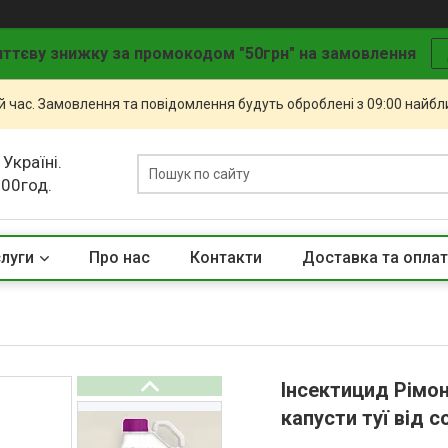
ттєву знижку за промокодом "50грн" на замовлення
й час. Замовлення та повідомлення будуть оброблені з 09:00 найбли
 Україні.
.00год.
слуги
Про нас
Контакти
Доставка та опла
Інсектицид Рімон 
капусти туї від с