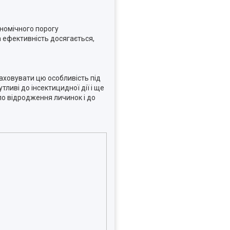
ономічного порогу
 ефективність досягається,
раховувати цю особливість під
ливі до інсектицидної дії і ще
ло відродження личинок і до