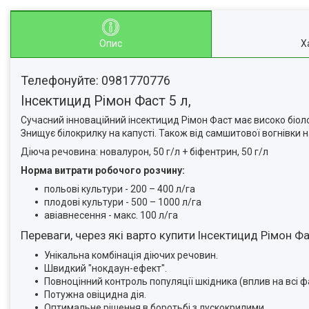
Опис
Х
Телефонуйте: 0981770776
Інсектицид Рімон Фаст 5 л,
Сучасний інноваційний інсектицид Рімон Фаст має високо біолог
Знищує білокрилку на капусті. Також від самшитової вогнівки на
Діюча речовина: новалурон, 50 г/л + біфентрин, 50 г/л
Норма витрати робочого розчину:
польові культури - 200 – 400 л/га
плодові культури - 500 – 1000 л/га
авіавнесення - макс. 100 л/га
Переваги, через які варто купити Інсектицид Рімон Ф
Унікальна комбінація діючих речовин.
Швидкий "нокдаун-ефект".
Повноцінний контроль популяції шкідника (вплив на всі ф
Потужна овіцидна дія.
Оптимальне рішення в боротьбі з лускокрилими.