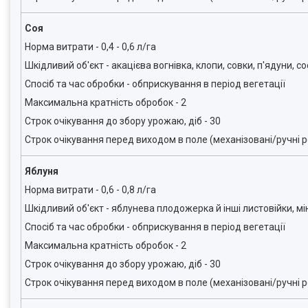
Соя
Норма витрати - 0,4 - 0,6 л/га
Шкідливий об'єкт - акацієва вогнівка, клопи, совки, п'ядуни, 
Спосіб та час обробки - обприскування в період вегетації
Максимальна кратність обробок - 2
Строк очікування до збору урожаю, діб - 30
Строк очікування перед виходом в поле (механізовані/ручні ро
Яблуня
Норма витрати - 0,6 - 0,8 л/га
Шкідливий об'єкт - яблунева плодожерка й інші листовійки, мі
Спосіб та час обробки - обприскування в період вегетації
Максимальна кратність обробок - 2
Строк очікування до збору урожаю, діб - 30
Строк очікування перед виходом в поле (механізовані/ручні ро