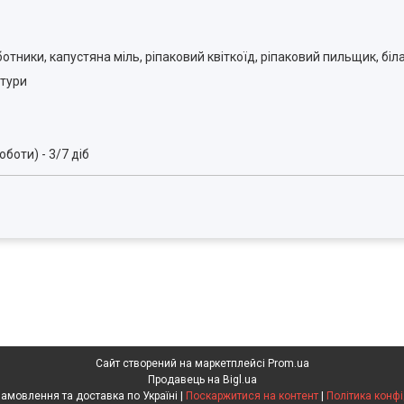
отники, капустяна міль, ріпаковий квіткоїд, ріпаковий пильщик, біл
ьтури
боти) - 3/7 діб
Сайт створений на маркетплейсі
Prom.ua
Продавець на Bigl.ua
Агрохімія. Замовлення та доставка по Україні |
Поскаржитися на контент
|
Політика конфі