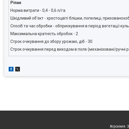
Ріпак
Норма витрати - 0,4 - 0,6 л/га
Шкідливий об'єкт - хрестоцвіті блішки, попелиці, прихованохоб
Спосіб та час обробки - обприскування в період вегетації кул
Максимальна кратність обробок - 2
Строк очікування до збору урожаю, діб - 30
Строк очікування перед виходом в поле (механізовані/ручні ро