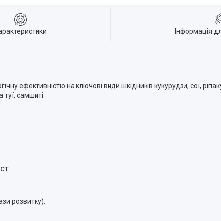
арактеристики
Інформація д
ічну ефективністю на ключові види шкідників кукурудзи, сої, ріпаку
 туї, самшиті.
аст
ази розвитку).