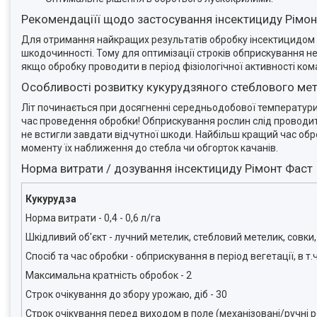
Рекомендаціїї щодо застосування інсектициду Рімо
Для отримання найкращих результатів обробку інсектицидом Р
шкодочинності. Тому для оптимізації строків обприскування 
якщо обробку проводити в період фізіологічної активності ком
Особливості розвитку кукурудзяного стеблового мет
Літ починається при досягненні середньодобової температури +
час проведення обробки! Обприскування рослин слід проводити 
не встигли завдати відчутної шкоди. Найбільш кращий час обр
моменту їх наближення до стебла чи обгорток качанів.
Норма витрати / дозування інсектициду Рімонт Фаст
Кукурудза
Норма витрати - 0,4 - 0,6 л/га
Шкідливий об'єкт - лучний метелик, стебловий метелик, совки
Спосіб та час обробки - обприскування в період вегетації, в т
Максимальна кратність обробок - 2
Строк очікування до збору урожаю, діб - 30
Строк очікування перед виходом в поле (механізовані/ручні ро