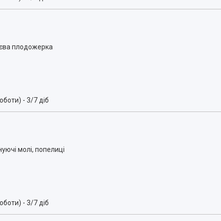
соєва плодожерка
боти) - 3/7 діб
нуючі молі, попелиці
боти) - 3/7 діб