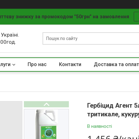
ттєву знижку за промокодом "50грн" на замовлення
 Україні.
.00год.
слуги
Про нас
Контакти
Доставка та опла
Гербіцид Агент 5
тритикале, кукур
В наявності