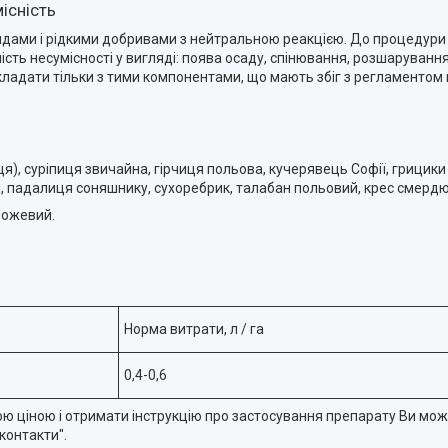
існість
дами і рідкими добривами з нейтральною реакцією. До процедури 
ість несумісності у вигляді: поява осаду, спінювання, розшаруванн
складати тільки з тими компонентами, що мають збіг з регламентом
ця), суріпиця звичайна, гірчиця польова, кучерявець Софії, грицик
й, падалиця соняшнику, сухоребрик, талабан польовий, крес смерд
рожевий.
Норма витрати, л / га
0,4-0,6
ою ціною і отримати інструкцію про застосування препарату Ви може
контакти".