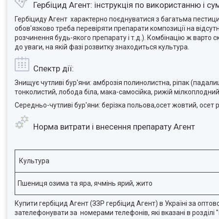
Гербіцид Агент: інструкція по використанню і сум
Гербіциду Агент характерно поєднуватися з багатьма пестици
обов'язково треба перевіряти препарати композиції на відсутн
розчинення будь-якого препарату і т.д.). Комбінацію ж варто 
до уваги, на якій фазі розвитку знаходиться культура.
Спектр дії:
Знищує чутливі бур'яни: амброзія полинолистна, ріпак (падали
тонколистий, лобода біла, мака-самосійка, рижій мілкоплодни
Середньо-чутливі бур'яни: берізка польова,осет жовтий, осет 
Норма витрати і внесення препарату Агент
Культура
Пшениця озима та яра, ячмінь ярий, жито
Купити гербіцид Агент (ЗЗР гербіцид Агент) в Україні за оптов
зателефонувати за номерами телефонів, які вказані в розділі "