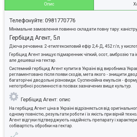
Опис
Х
Телефонуйте: 0981770776
Мінімальне замовлення повинно складати повну тару: каністру,
Гербіцид Агент, 5л
Діюча речовина: 2-етилгексиловий ефір 2,4-Д, 452 г/л, у кислот
Гербіцид Агент знищує підмаренник чіпкий, осот, амброзію та і
але дешевші на гектар.
Системний гербіцид Агент купити в Україні від виробника Укр
регламентовано після появи сходів, мета якого - знищити дводол
багаторічні дводольні різновиди. Суспензійна емульсія - фор
непотрібної рослинності в посівах зазначених вище культур.
Гербіцид Агент: опис
На гербіцид Агент ціна в Україні відрізняється від оригінальног
одному повністю, результати роботи і їх якість при вірній тех
Агент відгуки підтверджують надійність препарату і характер
собівартість обробки на гектар.