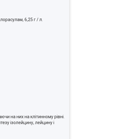
лорасулам, 6,25 г / л.
чи на них на клітинному рівні.
тезу ізолейцину, лейцину і