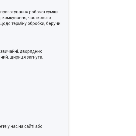
приготування робочої суміші
я, комкування, часткового
 щодо терміну обробки, беручи
и звичайні, дворядник
ючий, щириця загнута.
те у нас на сайті або