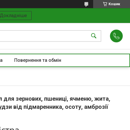
Кошик
Докладніше
та
Повернення та обмін
л для зернових, пшениці, ячменю, жита,
удзи від підмаренника, осоту, амброзії