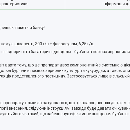
арактеристики
Інформація д
 мішок, пакет чи банку!
ному еквіваленті, 300 г/л + флорасулам, 6,25 г/л.
нші однорічні та багаторічні дводольні бур'яни в посівах зернових 
авіт варто тому, що це препарат двох компонентний з системною діє
ьні бур'яни в посівах зернових культур та кукурудзи, а також стійк
муляція представленого пестициду. Застосовується лише в сільськ
о препарату тільки за рахунок того, що це аналог, всі інші дії та зм
нології внесення, слідуючи інструкціям, завжди буде давати очікуван
изують його як такий, що забезпечує ефективне знищення бур'янів 