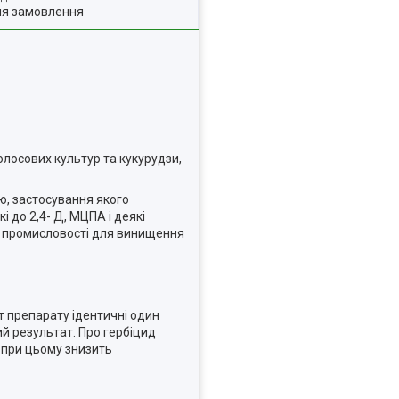
ля замовлення
колосових культур та кукурудзи,
ю, застосування якого
і до 2,4- Д, МЦПА і деякі
ій промисловості для винищення
іст препарату ідентичні один
ий результат. Про гербіцид
і при цьому знизить