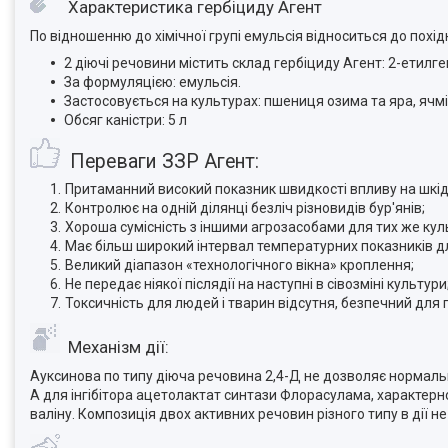
Характеристика гербіциду Агент
По відношенню до хімічної групі емульсія відноситься до похі
2 діючі речовини містить склад гербіциду Агент: 2-етилгекс
За формуляцією: емульсія.
Застосовується на культурах: пшениця озима та яра, ячмін
Обсяг каністри: 5 л
Переваги ЗЗР Агент:
Притаманний високий показник швидкості впливу на шкід
Контролює на одній ділянці безліч різновидів бур'янів;
Хороша сумісність з іншими агрозасобами для тих же кул
Має більш широкий інтервал температурних показників дл
Великий діапазон «технологічного вікна» кроплення;
Не передає ніякої післядії на наступні в сівозміні культури
Токсичність для людей і тварин відсутня, безпечний для 
Механізм дії:
Ауксинова по типу діюча речовина 2,4-Д не дозволяє нормальн
А для інгібітора ацетолактат синтази Флорасулама, характерно
валіну. Композиція двох активних речовин різного типу в дії не