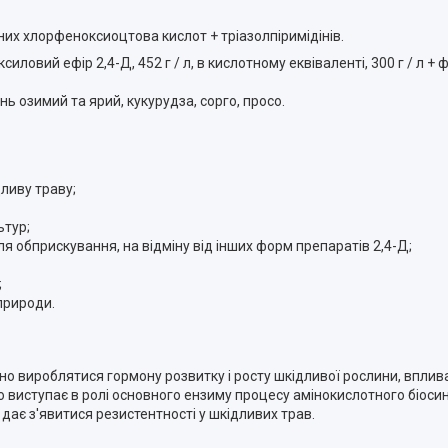
дних хлорфеноксиоцтова кислот + тріазолпіримідінів.
иловий ефір 2,4-Д, 452 г / л, в кислотному еквіваленті, 300 г / л + ф
ь озимий та ярий, кукурудза, сорго, просо.
ливу траву;
ьтур;
я обприскування, на відміну від інших форм препаратів 2,4-Д;
;
природи.
о вироблятися гормону розвитку і росту шкідливої рослини, впливаю
 виступає в ролі основного ензиму процесу амінокислотного біосин
 дає з'явитися резистентності у шкідливих трав.