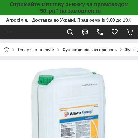
Отримайте миттєву знижку за промокодом
"50грн" на замовлення
Агрохімія... Доставка по Україні. Працюємо із 9.00 до 19.00г
Товари та послуги
Фунгіциди від захворювань
Фунгіц