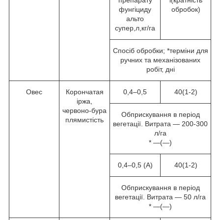
препарату
і(кратність
фунгіциду
обробок)
альто
супер,л,кг/га
Спосіб обробки; *терміни для
ручних та механізованих
робіт, дні
Овес
Корончатая
0,4–0,5
40(1-2)
іржа,
червоно-бура
Обприскування в період
плямистість
вегетації. Витрата — 200-300
л/га
* —(—)
0,4–0,5 (А)
40(1-2)
Обприскування в період
вегетації. Витрата — 50 л/га
* —(—)