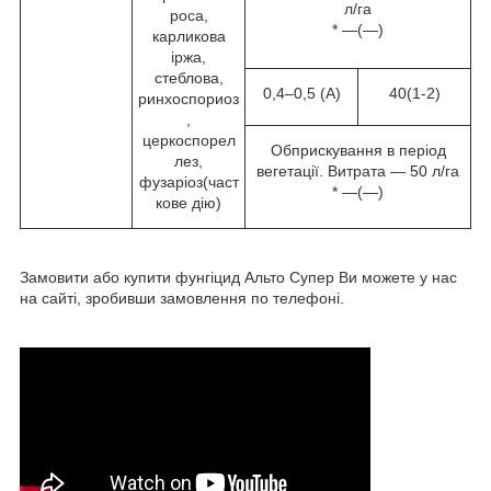
л/га
роса,
* —(—)
карликова
іржа,
стеблова,
0,4–0,5 (А)
40(1-2)
ринхоспориоз
,
церкоспорел
Обприскування в період
лез,
вегетації. Витрата — 50 л/га
фузаріоз(част
* —(—)
кове дію)
Замовити або купити фунгіцид Альто Супер Ви можете у нас
на сайті, зробивши замовлення по телефоні.