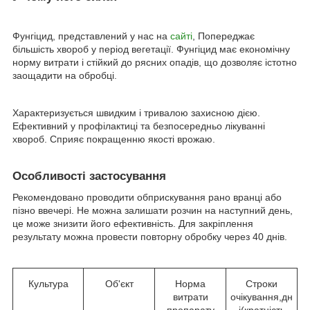
Фунгіцид, представлений у нас на
сайті
, Попереджає
більшість хвороб у період вегетації. Фунгіцид має економічну
норму витрати і стійкий до рясних опадів, що дозволяє істотно
заощадити на обробці.
Характеризується швидким і тривалою захисною дією.
Ефективний у профілактиці та безпосередньо лікуванні
хвороб. Сприяє покращенню якості врожаю.
Особливості застосування
Рекомендовано проводити обприскування рано вранці або
пізно ввечері. Не можна залишати розчин на наступний день,
це може знизити його ефективність. Для закріплення
результату можна провести повторну обробку через 40 днів.
Культура
Об'єкт
Норма
Строки
витрати
очікування,дн