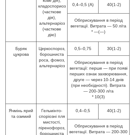
кове дія),
0,4–0,5 (А)
40(1-2)
кладоспориоз
(часткове
дія),
Обприскування в період
альтернаріоз
вегетації. Витрата — 50 л/га
(часткове
* —(—)
дію)
Буряк
Церкоспороз,
0,5–0,75
30(1-2)
цукрова
борошниста
роса, фомоз,
Обприскування в період
альтернаріоз
вегетації: перше — при появі
перших ознак захворювання,
друге — через 10-14 днів
(при необхідності). Витрата
— 200-300 л/га
* 10(3)
Ячмінь ярий
Гельмінто-
0,4–0,5
40(1-2)
та озимий
споріозні пля
мистості,
Обприскування в період
піренофороз,
вегетації. Витрата — 200-300
борошниста