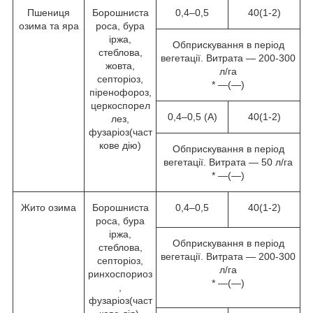
Пшениця
Борошниста
0,4–0,5
40(1-2)
озима та яра
роса, бура
іржа,
Обприскування в період
стеблова,
вегетації. Витрата — 200-300
жовта,
л/га
септоріоз,
* —(—)
піренофороз,
церкоспорел
0,4–0,5 (А)
40(1-2)
лез,
фузаріоз(част
кове дію)
Обприскування в період
вегетації. Витрата — 50 л/га
* —(—)
Жито озима
Борошниста
0,4–0,5
40(1-2)
роса, бура
іржа,
Обприскування в період
стеблова,
вегетації. Витрата — 200-300
септоріоз,
л/га
ринхоспориоз
* —(—)
,
фузаріоз(част