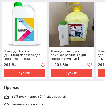
Фунгіцид Абсолют
Фунгіцид Рекс Дуо
Фунг
(фунгіцид Дерозал) для
оригінал розлив 1л для
для 
зернових, пшениці,
зернових культур і
ячме
ячменю, буряків,
цукрових буряків
соня
291
1 201
291
₴/л
₴/л
соняшнику 500 г/л
500 г
карбендазим
Купити
Купити
Про нас
92% позитивних з 144 відгуків за рік
Працює з 02.02.2012