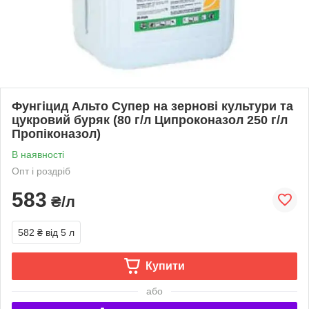
Фунгіцид Альто Супер на зернові культури та
цукровий буряк (80 г/л Ципроконазол 250 г/л
Пропіконазол)
В наявності
Опт і роздріб
583
₴/л
582 ₴
від 5 л
Купити
або