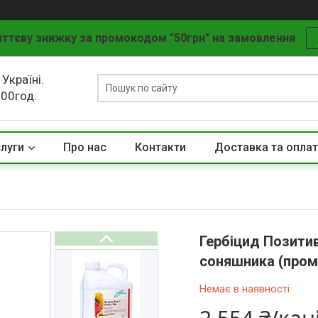
ттєву знижку за промокодом "50грн" на замовлення
 Україні.
.00год.
слуги
Про нас
Контакти
Доставка та опла
Гербіцид Позитив
соняшника (проме
Немає в наявності