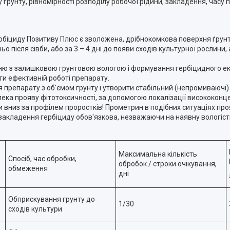
рунту, рівномірності розподілу робочої рідини, закладення, часу п
біциду Позитиву Плюс є зволожена, дрібнокомкова поверхня ґрунт
ісля сівби, або за 3 – 4 дні до появи сходів культурної рослини, 
ю з залишковою грунтовою вологою і формування гербіцидного екр
ти ефективній роботі препарату.
 препарату з об'ємом грунту і утворити стабільний (непромиваючі)
зпека прояву фітотоксичності, за допомогою локалізації висококон
вниз за профілем проростків! Прометрин в подібних ситуаціях проя
х закладення гербіциду обов'язкова, незважаючи на наявну вологіст
Максимальна кількість
Спосіб, час обробки,
обробок / строки очікування,
обмеження
дні
Обприскування грунту до
1/30
сходів культури