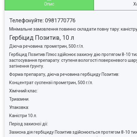
Опис
Х
Телефонуйте: 0981770776
Мінімальне замовлення повинно складати повну тару: каністру,
Гербіцид Позитив, 10 л
Діюча речовина: прометрин, 500 г/л.
Гербіцид Позитив Плюс здійснює захисну дію протягом 8-10 ти
застосування препарату: ступеня вологості поверхневого шару ґ
затінення ґрунту.
Форма препарату, діюча речовина гербіциду Позитив:
Концентрат суспензії прометрин, 500 г/л.
Хімічний клас:
Триазини.
Упаковка:
Каністри 10 л.
Період захисної дії:
Захисна дія гербіциду Позитив здійснюється протягом 8-10 ти