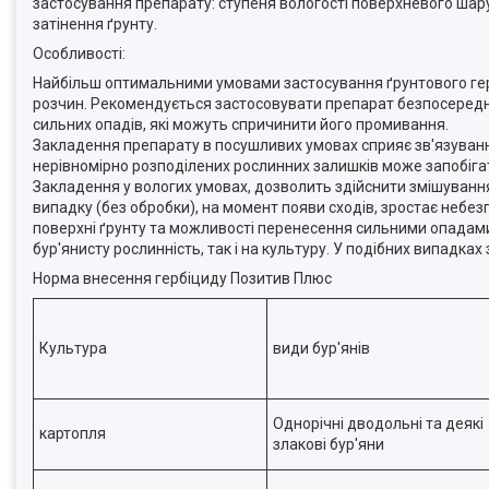
застосування препарату: ступеня вологості поверхневого шару ґ
затінення ґрунту.
Особливості:
Найбільш оптимальними умовами застосування ґрунтового гер
розчин. Рекомендується застосовувати препарат безпосередньо п
сильних опадів, які можуть спричинити його промивання.
Закладення препарату в посушливих умовах сприяє зв'язуванн
нерівномірно розподілених рослинних залишків може запобіга
Закладення у вологих умовах, дозволить здійснити змішування
випадку (без обробки), на момент появи сходів, зростає небе
поверхні ґрунту та можливості перенесення сильними опадами 
бур'янисту рослинність, так і на культуру. У подібних випадка
Норма внесення гербіциду Позитив Плюс
Культура
види бур'янів
Однорічні дводольні та деякі
картопля
злакові бур'яни