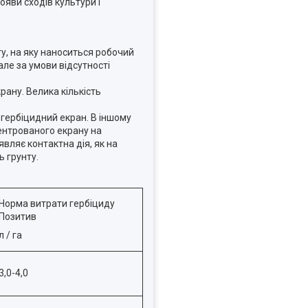
ояви сходів культури і
у, на яку наноситься робочий
але за умови відсутності
ану. Велика кількість
 гербіцидний екран. В іншому
центрованого екрану на
вляє контактна дія, як на
ь грунту.
Норма витрати гербіциду
Позитив
л / га
3,0-4,0