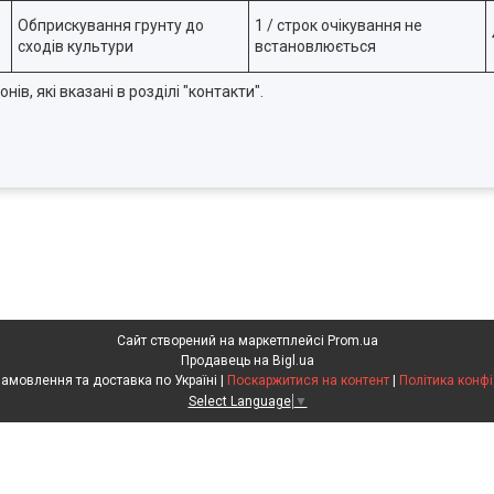
Обприскування грунту до
1 / строк очікування не
сходів культури
встановлюється
в, які вказані в розділі "контакти".
Сайт створений на маркетплейсі
Prom.ua
Продавець на Bigl.ua
Агрохімія. Замовлення та доставка по Україні |
Поскаржитися на контент
|
Політика конфі
Select Language
▼