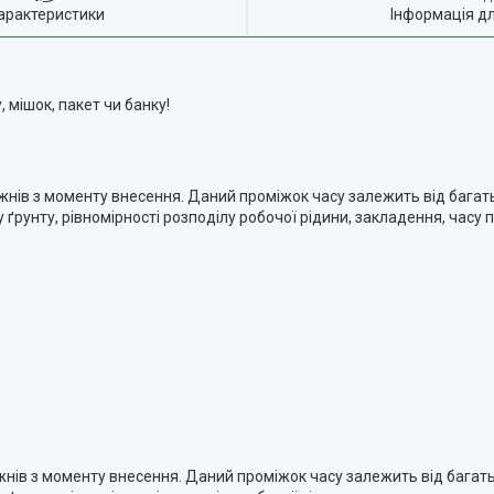
арактеристики
Інформація д
 мішок, пакет чи банку!
жнів з моменту внесення. Даний проміжок часу залежить від багать
рунту, рівномірності розподілу робочої рідини, закладення, часу п
жнів з моменту внесення. Даний проміжок часу залежить від багать