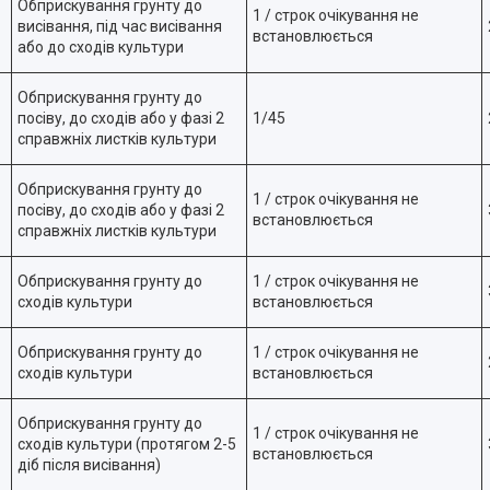
Обприскування грунту до
1 / строк очікування не
висівання, під час висівання
встановлюється
або до сходів культури
Обприскування грунту до
посіву, до сходів або у фазі 2
1/45
справжніх листків культури
Обприскування грунту до
1 / строк очікування не
посіву, до сходів або у фазі 2
встановлюється
справжніх листків культури
Обприскування грунту до
1 / строк очікування не
сходів культури
встановлюється
Обприскування грунту до
1 / строк очікування не
сходів культури
встановлюється
Обприскування грунту до
1 / строк очікування не
сходів культури (протягом 2-5
встановлюється
діб після висівання)