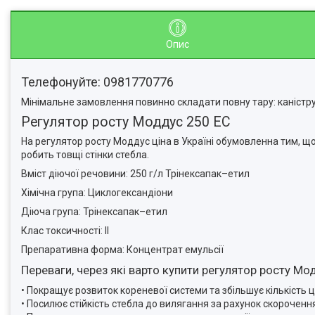
Опис
Телефонуйте: 0981770776
Мінімальне замовлення повинно складати повну тару: каністру,
Регулятор росту Моддус 250 EC
На регулятор росту Моддус ціна в Україні обумовленна тим, щ
робить товщі стінки стебла.
Вміст діючої речовини: 250 г/л Трінексапак–етил
Хімічна група: Циклогександіони
Діюча група: Трінексапак–етил
Клас токсичності: II
Препаративна форма: Концентрат емульсії
Переваги, через які варто купити регулятор росту Мо
• Покращує розвиток кореневої системи та збільшує кількість ц
• Посилює стійкість стебла до вилягання за рахунок скороченн