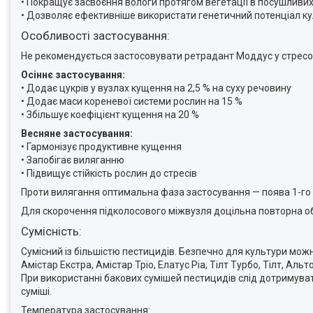
• Покращує засвоєння вологи протягом вегетації в посушливи
• Дозволяє ефективніше використати генетичний потенціал к
Особливості застосування:
Не рекомендується застосовувати ретрадант Моддус у стресов
Осіннє застосування:
• Додає цукрів у вузлах кущення на 2,5 % на суху речовину
• Додає маси кореневої системи рослин на 15 %
• Збільшує коефіцієнт кущення на 20 %
Весняне застосування:
• Гармонізує продуктивне кущення
• Запобігає виляганню
• Підвищує стійкість рослин до стресів
Проти вилягання оптимальна фаза застосування — поява 1-го ву
Для скорочення підколосового міжвузля доцільна повторна обр
Сумісність:
Сумісний із більшістю пестицидів. Безпечно для культури можн
Амістар Екстра, Амістар Тріо, Елатус Ріа, Тілт Турбо, Тілт, Аль
При використанні бакових сумішей пестицидів слід дотримува
суміші.
Температура застосування: