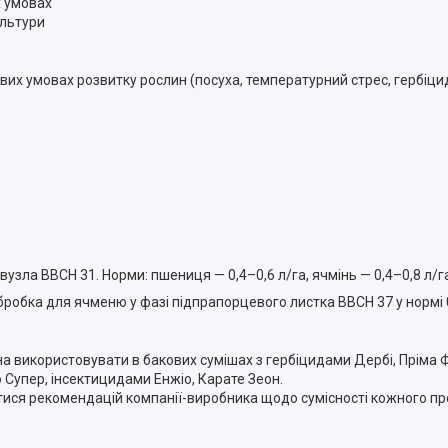
х умовах
ультури
их умовах розвитку рослин (посуха, температурний стрес, гербіцид
зла ВВСН 31. Норми: пшениця — 0,4–0,6 л/га, ячмінь — 0,4–0,8 л/г
обка для ячменю у фазі підпрапорцевого листка ВВСН 37 у нормі 0
а використовувати в бакових сумішах з гербіцидами Дербі, Пріма Ф
то Супер, інсектицидами Енжіо, Карате Зеон.
тися рекомендацій компанії-виробника щодо сумісності кожного п