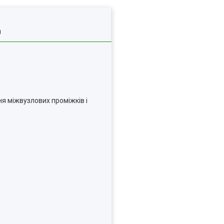
я
ня міжвузлових проміжків і