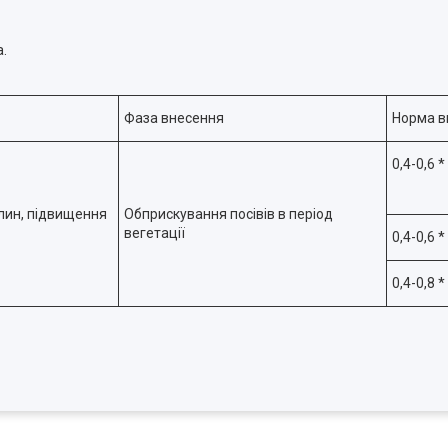
.
Фаза внесення
Норма ви
0,4-0,6 *
слин, підвищення
Обприскування посівів в період
вегетації
0,4-0,6 *
0,4-0,8 *