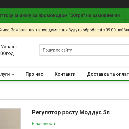
ттєву знижку за промокодом "50грн" на замовлення
й час. Замовлення та повідомлення будуть оброблені з 09:00 найбли
 Україні.
.00год.
слуги
Про нас
Контакти
Доставка та опла
Регулятор росту Моддус 5л
В наявності