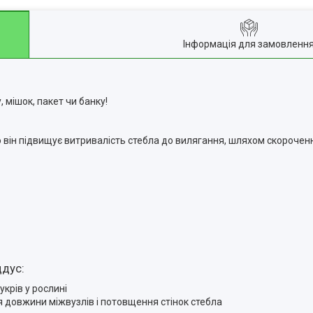
Інформація для замовленн
 мішок, пакет чи банку!
о він підвищує витривалість стебла до вилягання, шляхом скорочен
ддус:
укрів у рослині
я довжини міжвузлів і потовщення стінок стебла