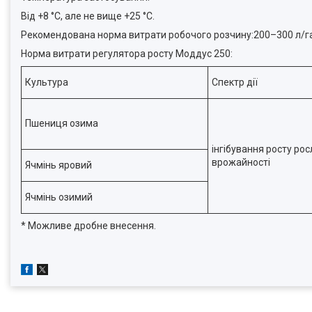
Від +8 °С, але не вище +25 °С.
Рекомендована норма витрати робочого розчину:200–300 л/га
Норма витрати регулятора росту Моддус 250:
Культура
Спектр дії
Пшениця озима
інгібування росту ро
врожайності
Ячмінь яровий
Ячмінь озимий
* Можливе дробне внесення.