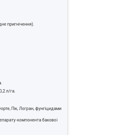
не пригнічення).
а.
,2 л/га.
орте, Пік, Логран, фунгіцидами
репарату-компонента бакової