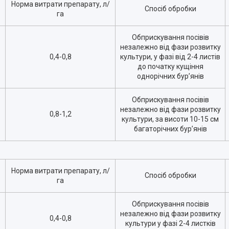
Норма витрати препарату, л/
Спосіб обробки
га
Обприскування посівів
незалежно від фази розвитку
0,4-0,8
культури, у фазі від 2-4 листів
до початку кущіння
однорічних бур’янів
Обприскування посівів
незалежно від фази розвитку
0,8-1,2
культури, за висоти 10-15 см
багаторічних бур’янів
Норма витрати препарату, л/
Спосіб обробки
га
Обприскування посівів
незалежно від фази розвитку
0,4-0,8
культури у фазі 2-4 листків