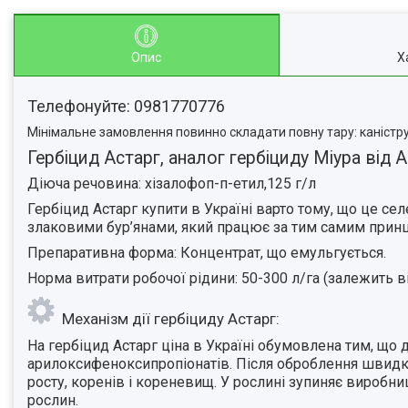
Опис
Х
Телефонуйте: 0981770776
Мінімальне замовлення повинно складати повну тару: каністру,
Гербіцид Астарг, аналог гербіциду Міура від А
Діюча речовина: хізалофоп-п-етил,125 г/л
Гербіцид Астарг купити в Україні варто тому, що це се
злаковими бур’янами, який працює за тим самим принц
Препаративна форма: Концентрат, що емульгується.
Норма витрати робочої рідини: 50-300 л/га (залежить ві
Механізм дії гербіциду Астарг:
На гербіцид Астарг ціна в Україні обумовлена тим, що 
арилоксифеноксипропіонатів. Після оброблення швидко 
росту, коренів і кореневищ. У рослині зупиняє виробни
рослин.