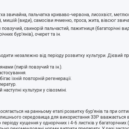
а звичайна, пальчатка криваво-червона, лисохвіст, метлюг
й, мишій (види), самосіви ячменю, проса, жита, вівсюг звич
повзучий, свинорій пальчастий, пажитниця (багаторічні вид
них бур’янів), очерет та ін.
водити незалежно від періоду розвитку культури. Дієвий п
нами (пирій повзучий та ін.).
астосування.
ігає їхній повторній регенерації.
ератур.
 наступні культури у сівозміні
.
сягається на ранньому етапі розвитку бур’янів та при опти
лишнього середовища для використання ЗЗР вважається в 
періоду кущення у однорічних і 4-6 листків у багаторічних 
льно рекомендовані норми витрати препарату. У разі застос