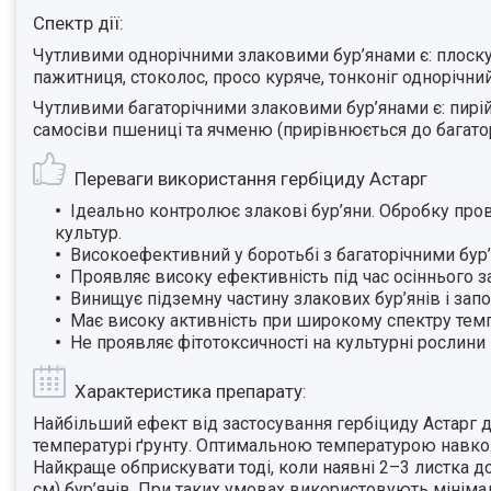
Спектр дії:
Чутливими однорічними злаковими бур’янами є: плоскух
пажитниця, стоколос, просо куряче, тонконіг однорічни
Чутливими багаторічними злаковими бур’янами є: пирій 
самосіви пшениці та ячменю (прирівнюється до багаторіч
Переваги використання гербіциду Астарг
Ідеально контролює злакові бур’яни. Обробку про
культур.
Високоефективний у боротьбі з багаторічними бур’я
Проявляє високу ефективність під час осіннього з
Винищує підземну частину злакових бур’янів і запоб
Має високу активність при широкому спектру темп
Не проявляє фітотоксичності на культурні рослини й
Характеристика препарату:
Найбільший ефект від застосування гербіциду Астарг до
температурі ґрунту. Оптимальною температурою навко
Найкраще обприскувати тоді, коли наявні 2–3 листка до 
см) бур’янів. При таких умовах використовують мініма