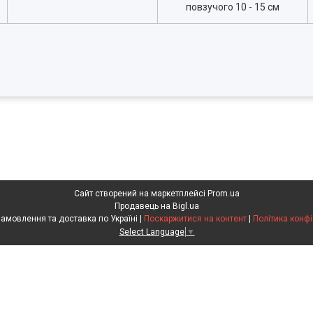
повзучого 10 - 15 см
Сайт створений на маркетплейсі
Prom.ua
Продавець на Bigl.ua
Агрохімія. Замовлення та доставка по Україні |
Поскаржитися на контент
|
Політика конфі
Select Language
▼