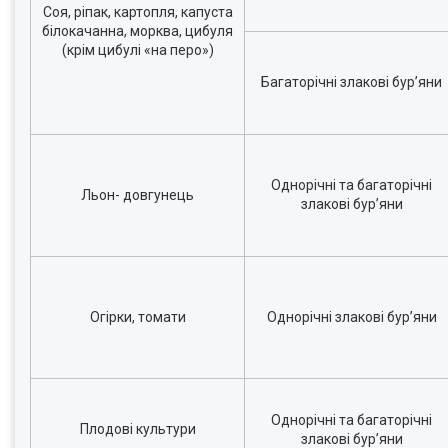
Соя, ріпак, картопля, капуста
білокачанна, морква, цибуля
(крім цибулі «на перо»)
Багаторічні злакові бур’яни
Однорічні та багаторічні
Льон- довгунець
злакові бур’яни
Огірки, томати
Однорічні злакові бур’яни
Однорічні та багаторічні
Плодові культури
злакові бур’яни