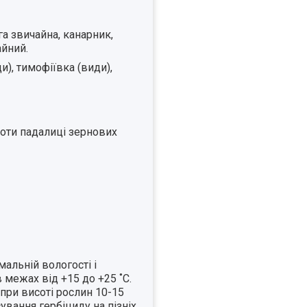
а звичайна, канарник,
айний.
и), тимофіївка (види),
роти падалиці зернових
мальній вологості і
межах від +15 до +25 ˚С.
(при висоті рослин 10-15
ування гербіциду на пізніх