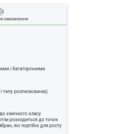
ля замовлення
ними і багаторічними
і типу розпилювачів).
до хімічного класу
отім розходиться до точок
ран, які портібні для росту