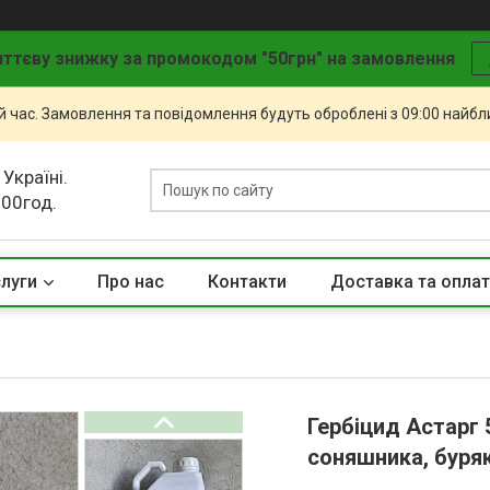
ттєву знижку за промокодом "50грн" на замовлення
й час. Замовлення та повідомлення будуть оброблені з 09:00 найбли
 Україні.
.00год.
слуги
Про нас
Контакти
Доставка та опла
Гербіцид Астарг 5
соняшника, буряк