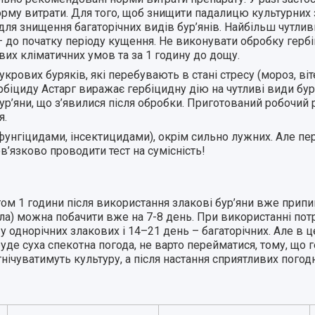
норму витрати. Для того, щоб знищити падалицю культурних 
ля знищення багаторічних видів бур’янів. Найбільш чутли
– до початку періоду кущення. Не виконувати обробку гербі
ивих кліматичних умов та за 1 годину до дощу.
рових буряків, які перебувають в стані стресу (мороз, ві
рбіциду Астарг виражає гербіцидну дію на чутливі види бур’
ур’яни, що з’явилися після обробки. Приготований робочий
я.
фунгіцидами, інсектицидами), окрім сильно лужних. Але п
язково проводити тест на сумісність!
ом 1 години після використання злакові бур’яни вже припи
бла) можна побачити вже на 7-8 день. При використанні пот
у однорічних злакових і 14–21 день – багаторічних. Але в ц
 буде суха спекотна погода, не варто перейматися, тому, що 
гнічуватимуть культуру, а після настання сприятливих погод