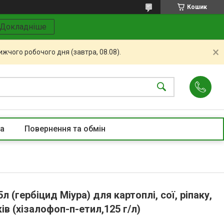
Кошик
Докладніше
жчого робочого дня (завтра, 08.08).
та
Повернення та обмін
л (гербіцид Міура) для картоплі, сої, ріпаку,
ів (хізалофоп-п-етил,125 г/л)