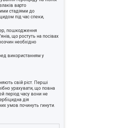
злаків варто
вими стадіями до
цидом під час спеки,
тер, пошкодження
янів, що ростуть на посівах
 розчин необхідно
еред використанням у
няють свій ріст. Перші
рібно урахувати, що повна
ей період часу вони не
гербіцидна дія
них умов починуть гинути.