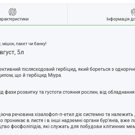
арактеристики
Інформація д
 мішок, пакет чи банку!
вгуст, 5л
лективний післясходовий гербіцид, який бореться з одноріч
ипом, що й гербіцид Міура.
д фази розвитку та густоти стояння рослин; від обладнання 
діюча речовина хізалофоп-п-етил діє системно та належить 
проникає в листя і в інші надземні органи бур’янів, вже п
цтво фосфоліпідів, які служать для побудови клітинних мемб