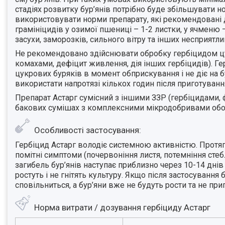
стадіях розвитку бур’янів потрібно буде збільшувати 
використовувати норми препарату, які рекомендовані д
грамініцидів у озимої пшениці – 1-2 листки, у ячменю 
засухи, заморозків, сильного вітру та інших несприятл
Не рекомендовано здійснювати обробку гербіцидом цук
комахами, дефіцит живлення, дія інших гербіцидів). Ге
цукрових буряків в момент обприскування і не діє на б
використати напротязі кількох годин після приготуванн
Препарат Астарг сумісний з іншими ЗЗР (гербіцидами, 
бакових сумішах з комплексними мікродобривами обов’
Особливості застосування:
Гербіцид Астарг володіє системною активністю. Протяг
помітні симптоми (почервоніння листя, потемніння сте
загибель бур’янів наступає приблизно через 10-14 днів 
ростуть і не гнітять культуру. Якщо після застосування
сповільниться, а бур’яни вже не будуть рости та не при
Норма витрати / дозування гербіциду Астарг