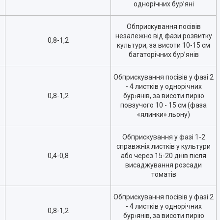
однорічних бур’яні
Обприскування посівів
незалежно від фази розвитку
0,8-1,2
культури, за висоти 10-15 см
багаторічних бур’янів
Обприскування посівів у фазі 2
- 4 листків у однорічних
0,8-1,2
бур›янів, за висоти пирію
повзучого 10 - 15 см (фаза
«ялинки» льону)
Обприскування у фазі 1-2
справжніх листків у культури
0,4-0,8
або через 15-20 днів після
висаджування розсади
томатів
Обприскування посівів у фазі 2
- 4 листків у однорічних
0,8-1,2
бур›янів, за висоти пирію