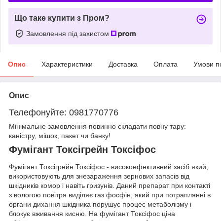
Що таке купити з Пром?
Замовлення під захистом
Опис
Характеристики
Доставка
Оплата
Умови п
Опис
Телефонуйте: 0981770776
Мінімальне замовлення повинно складати повну тару:
каністру, мішок, пакет чи банку!
Фумігант Токсігрейн Токсіфос
Фумігант Токсігрейн Токсіфос - високоефективний засіб який,
використовують для знезараження зернових запасів від
шкідників комор і навіть гризунів. Даний препарат при контакті
з вологою повітря виділяє газ фосфін, який при потраплянні в
органи дихання шкідника порушує процес метаболізму і
блокує вживання кисню. На фумігант Токсіфос ціна