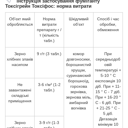
Інструкція застосування фуміганту
Токсігрейн Токсіфос: норма витрати
Об'єкт який
Норма
Шкідливий
Спосіб і час
обробляється
витрати
об'єкт
обробки,
препарату г /
обмеження
т (кількість
табл.)
Зерно
9 г/т (3 табл.)
комор
При
хлібних злаків
довгоносики,
середньодоб
насипом
борошнистий
овій
хрущак,
температурі +
суринамский
5-10 ° C
борошноїд,
експозиція 10
Не
3-6 г/м² (1-2
горохова
діб. При + 11-
завантажені
табл.)
зернівка,
15 ° C - 7 діб.
складські
зернова міль,
При + 16-20 °
приміщення
амбарний
C - 6 діб. При
вогнівка
+ 21-25 ° C -
5 діб.
Дегазація
Зерно
3-9 г/т (1-3
мінімум 10
хлібних злаків
табл.)