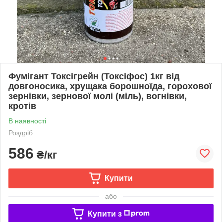
Фумігант Токсігрейн (Токсіфос) 1кг від
довгоносика, хрущака борошноїда, горохової
зернівки, зернової молі (міль), вогнівки,
кротів
В наявності
Роздріб
586
₴/кг
Купити
або
Купити з