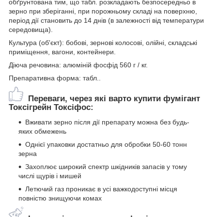
обґрунтована тим, що табл. розкладають безпосередньо в
зерно при зберіганні, при порожньому складі на поверхню,
період дії становить до 14 днів (в залежності від температури
середовища).
Культура (об'єкт): бобові, зернові колосові, олійні, складські
приміщення, вагони, контейнери.
Діюча речовина: алюміній фосфід 560 г / кг.
Препаративна форма: табл..
Переваги, через які варто купити фумігант
Токсігрейн Токсіфос:
Вживати зерно після дії препарату можна без будь-
яких обмежень
Однієї упаковки достатньо для обробки 50-60 тонн
зерна
Захоплює широкий спектр шкідників запасів у тому
числі щурів і мишей
Летючий газ проникає в усі важкодоступні місця
повністю знищуючи комах