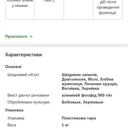
діб після
у мішках
проведення
фумігації.
Приховати
Характеристики
Основні
Шкідливий об'єкт
Шкідники запасів,
Довгоносик, Молі, Хлібна
жужелиця, Личинки хрущів,
Вогнівка, Зернівка
Вміст діючої речовини
алюміній фосфід 560 г/кг
Оброблювані культури.
Бобовые, Зерновые
Упаковка
Упаковка
Пластикова тара
Вага
1 кг