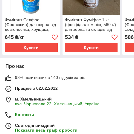
Фумігант Селфос
Фумігант Фуміфос 1 кг
Фумі
(Фостоксин) для зерна від
(фосфід алюмінію, 560 г/)
(Фос
довгоносика, хрущака,
для зерна та складів від
скла
борошноїда, горохової
довгоносика, хрущака,
хрущ
645
534
586
₴/кг
₴
зернівки, зернової молі
борошноїда, зернової
горо
(міль), вогнівки
молі (міль)
зерн
Купити
Купити
Про нас
93% позитивних з 140 відгуків за рік
Працює з 02.02.2012
м. Хмельницький
вул. Чорновола 22, Хмельницький, Україна
Контакти
Сьогодні вихідний
Показати весь графік роботи