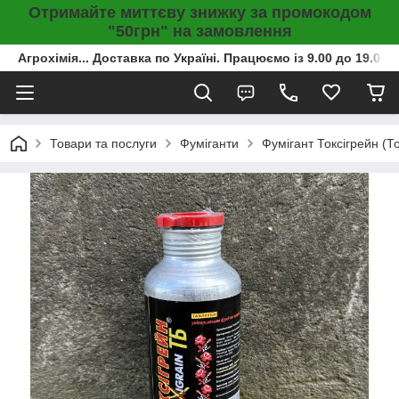
Отримайте миттєву знижку за промокодом
"50грн" на замовлення
Агрохімія... Доставка по Україні. Працюємо із 9.00 до 19.00г
Товари та послуги
Фуміганти
Фумігант Токсігрейн (То