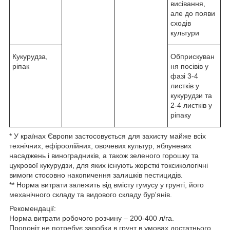
висівання,
але до появи
сходів
культури
Кукурудза,
Обприскуван
ріпак
ня посівів у
фазі 3-4
листків у
кукурудзи та
2-4 листків у
ріпаку
* У країнах Європи застосовується для захисту майже всіх
технічних, ефіроолійних, овочевих культур, яблуневих
насаджень і виноградників, а також зеленого горошку та
цукрової кукурудзи, для яких існують жорсткі токсикологічні
вимоги стосовно накопичення залишків пестицидів.
** Норма витрати залежить від вмісту гумусу у грунті, його
механічного складу та видового складу бур'янів.
Рекомендації:
Норма витрати робочого розчину – 200-400 л/га.
Пропоніт не потребує заробки в грунт в умовах достатнього