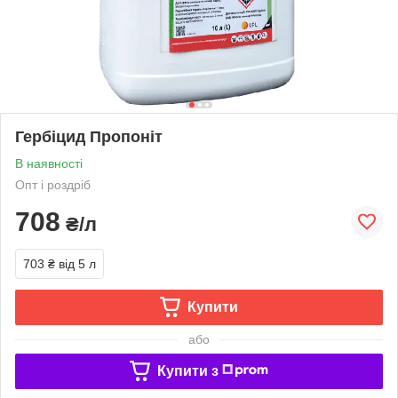
Гербіцид Пропоніт
В наявності
Опт і роздріб
708
₴/л
703 ₴
від 5 л
Купити
або
Купити з