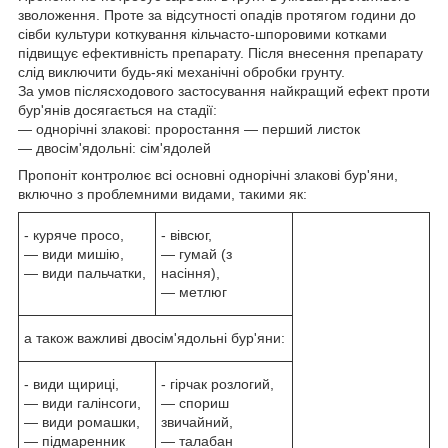
зволоження. Проте за відсутності опадів протягом години до
сівби культури коткування кільчасто-шпоровими котками
підвищує ефективність препарату. Після внесення препарату
слід виключити будь-які механічні обробки грунту.
За умов післясходового застосування найкращий ефект проти
бур'янів досягається на стадії:
― однорічні злакові: проростання ― перший листок
― двосім'ядольні: сім'ядолей
Пропоніт контролює всі основні однорічні злакові бур'яни,
включно з проблемними видами, такими як:
- куряче просо,
- вівсюг,
― види мишію,
― гумай (з
― види пальчатки,
насіння),
― метлюг
а також важливі двосім'ядольні бур'яни:
- види щириці,
- гірчак розлогий,
― види галінсоги,
― спориш
― види ромашки,
звичайний,
― підмаренник
― талабан