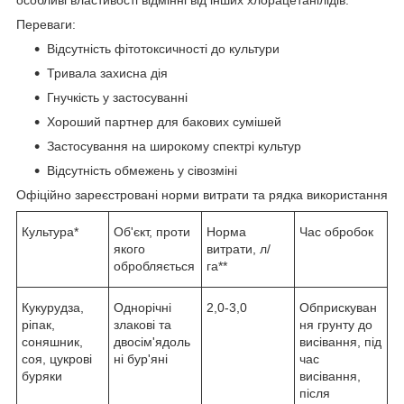
особливі властивості відмінні від інших хлорацетанілідів.
Переваги:
Відсутність фітотоксичності до культури
Тривала захисна дія
Гнучкість у застосуванні
Хороший партнер для бакових сумішей
Застосування на широкому спектрі культур
Відсутність обмежень у сівозміні
Офіційно зареєстровані норми витрати та рядка використання
Культура*
Об'єкт, проти
Норма
Час обробок
якого
витрати, л/
обробляється
га**
Кукурудза,
Однорічні
2,0-3,0
Обприскуван
ріпак,
злакові та
ня грунту до
соняшник,
двосім'ядоль
висівання, під
соя, цукрові
ні бур'яні
час
буряки
висівання,
після