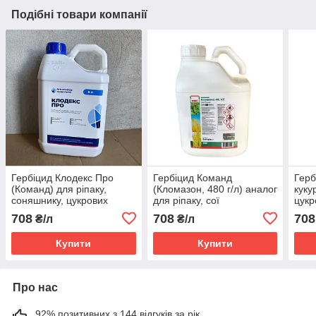
Подібні товари компанії
Гербіцид Клодекс Про
Гербіцид Команд
Герб
(Команд) для ріпаку,
(Кломазон, 480 г/л) аналог
кукур
соняшнику, цукрових
для ріпаку, сої
цукр
буряків, сої
соня
708
708
708
₴/л
₴/л
карт
Купити
Купити
Про нас
92% позитивних з 144 відгуків за рік