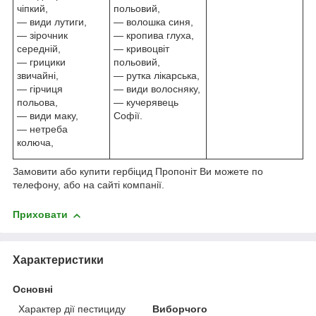
чіпкий,
польовий,
― види лутиги,
― волошка синя,
― зірочник
― кропива глуха,
середній,
― кривоцвіт
― грицики
польовий,
звичайні,
― рутка лікарська,
― гірчиця
― види волосняку,
польова,
― кучерявець
― види маку,
Софії.
― нетреба
колюча,
Замовити або купити гербіцид Пропоніт Ви можете по
телефону, або на сайті компанії.
Приховати
Характеристики
Основні
Характер дії пестициду
Виборчого