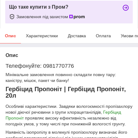
Що таке купити з Пром?
Замовлення під захистом
Опис
Характеристики
Доставка
Оплата
Умови п
Опис
Телефонуйте: 0981770776
Мінімальне замовлення повинно складати повну тару:
каністру, мішок, пакет чи банку!
Гербіцид Пропоніт | Гербіцид Пропоніт,
20л
Особливі характеристики. Завдяки вологоємкості пропізахлору
нової діючої речовини з групи хлорацетанілідів,
Гербіцид
Пропоніт
проявляє високу ефективність незалежно від
погодніх умов, у тому числі при пониженій вологості грунту.
Наявність ізопропілу в молекулі пропізохлору визначає його