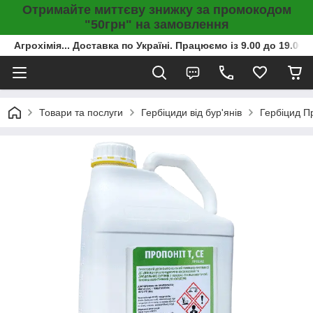
Отримайте миттєву знижку за промокодом
"50грн" на замовлення
Агрохімія... Доставка по Україні. Працюємо із 9.00 до 19.00г
Товари та послуги
Гербіциди від бур'янів
Гербіцид П