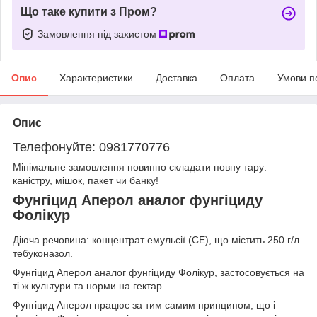
Що таке купити з Пром?
Замовлення під захистом
Опис
Характеристики
Доставка
Оплата
Умови п
Опис
Телефонуйте: 0981770776
Мінімальне замовлення повинно складати повну тару:
каністру, мішок, пакет чи банку!
Фунгіцид Аперол аналог фунгіциду
Фолікур
Діюча речовина: концентрат емульсії (СЕ), що містить 250 г/л
тебуконазол.
Фунгіцид Аперол аналог фунгіциду Фолікур, застосовується на
ті ж культури та норми на гектар.
Фунгіцид Аперол працює за тим самим принципом, що і