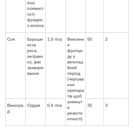
інші
плямист
ості,
фузаріо
з колоса
Соя
Борошн
1,0 л\га
Внесенн
50
2
иста
я
роса,
фунгіци
антракн
ду у
оз, іржі
вегетаці
захворю
йний
вання
період
(чергува
ння
препара
тів щоб
уникнут
Виногра
Оїдіум
0,4 л\га
35
3
и
д
резисте
нтності)