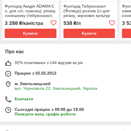
Фунгіцид Акадія ADAMA 5
Фунгіцид Тебуконазол
Фунг
л, для сої, пшениці, ріпаку,
(Фолікур) розлив 1л для
озим
соняшнику (тебуконазол,
ріпаку, зернових культур
соня
азоксистробін)
та винограду
ріпа
3 288
538
3 5
₴/каністра
₴/л
буря
Купити
Купити
Про нас
92% позитивних з 144 відгуків за рік
Працює з 02.02.2012
м. Хмельницький
вул. Чорновола 22, Хмельницький, Україна
Контакти
Сьогодні працює з 09:00 до 19:00
Показати весь графік роботи