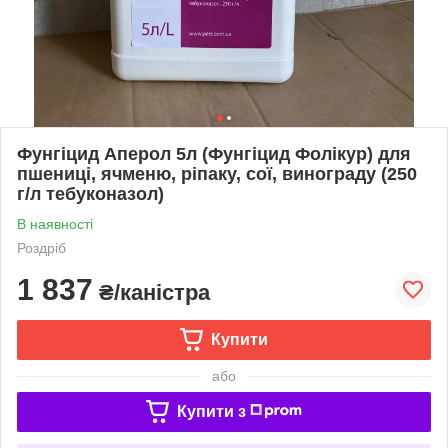
Фунгіцид Аперол 5л (Фунгіцид Фолікур) для
пшениці, ячменю, ріпаку, сої, винограду (250
г/л тебуконазол)
В наявності
Роздріб
1 837
₴/каністра
Купити
або
Купити з