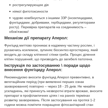
рострегулирующее дія
ніякої фитотоксиности
чудово комбінується з іншими ЗЗР (інсектицидами,
фунгіцидами, добривами, гербіцидами, регуляторами
росту). Перевірка препаратів на соединимость –
обов'язкова!
Механізм дії препарату Аперол:
Фунгіцид миттєво проникає в надземну частину рослин, і
рухаючись ксилемою, зупиняє біосинтез ергостерину, який
входить до складу клітинної стінки гриба. Процес ділення
клітин порушений, що призводить до загибелі патогена.
Інструкція по застосуванню \ поради щодо
внесення фунгіциду Аперол:
Рекомендуємо вносити фунгіцид Аперол превентивно, в
вегетаційним період (при виявленні перших ознак
захворювання) повторно – через 18 - 25 днів. Не чекайте
ускладнень, які принесуть незворотні втрати врожаю, вносите
препарат в профілактичних цілях і на ранніх термінах
розвитку захворювань. Після застосування на протязі 1-2
години можна помітити покращене фітосанітарний стан