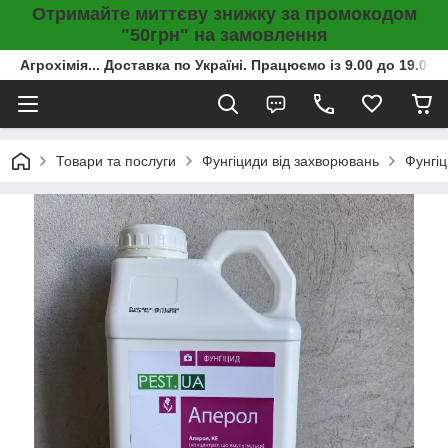
Отримайте миттєву знижку за промокодом
"50грн" на замовлення
Агрохімія... Доставка по Україні. Працюємо із 9.00 до 19.00г
Товари та послуги
Фунгіциди від захворювань
Фунгіц