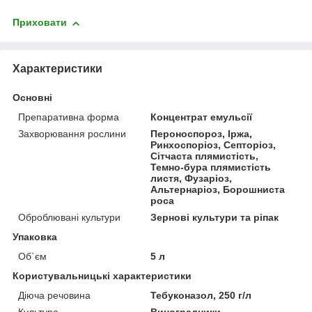
Приховати
Характеристики
Основні
Препаративна форма
Концентрат емульсії
Захворювання рослини
Пероноспороз, Іржа,
Ринхоспоріоз, Септоріоз,
Сітчаста плямистість,
Темно-бура плямистість
листя, Фузаріоз,
Альтернаріоз, Борошниста
роса
Оброблювані культури
Зернові культури та ріпак
Упаковка
Об`єм
5 л
Користувальницькі характеристики
Діюча речовина
Тебуконазол, 250 г/л
Культура
Виноградники