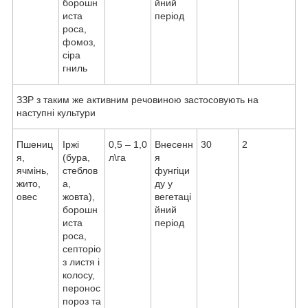
борошн
йний
иста
період
роса,
фомоз,
сіра
гниль
ЗЗР з таким же активним речовиною застосовують на
наступні культури
Пшениц
Іржі
0,5 – 1,0
Внесенн
30
2
я,
(бура,
л\га
я
ячмінь,
стеблов
фунгіци
жито,
а,
ду у
овес
жовта),
вегетаці
борошн
йний
иста
період
роса,
септоріо
з листя і
колосу,
перонос
пороз та