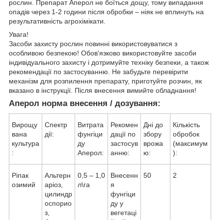
рослин. Препарат Аперол не боїться дощу, тому випадання
опадів через 1-2 години після обробки – ніяк не вплинуть на
результативність агрохімікати.
Увага!
Засоби захисту рослин повинні використовуватися з
особливою безпекою! Обов'язково використовуйте засоби
індивідуального захисту і дотримуйте техніку безпеки, а також
рекомендації по застосуванню. Не забудьте перевірити
механізм для розпилення препарату, приготуйте розчин, як
вказано в інструкції. Після внесення вимийте обладнання!
Аперол норма внесення / дозування:
Вирощу
Спектр
Витрата
Рекомен
Дні до
Кількість
вана
дії:
фунгіци
дації по
збору
обробок
культура
ду
застосув
врожа
(максимум
:
Аперол:
анню:
ю:
):
Ріпак
Альтерн
0,5 – 1,0
Внесенн
50
2
озимий
аріоз,
л\га
я
цилиндр
фунгіци
оспорио
ду у
з,
вегетаці