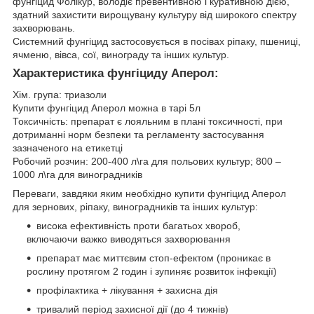
фунгіцид Фолікур, володіє превентивною і куративною дією,
здатний захистити вирощувану культуру від широкого спектру
захворювань.
Системний фунгіцид застосовується в посівах ріпаку, пшениці,
ячменю, вівса, сої, винограду та інших культур.
Характеристика фунгіциду Аперол:
Хім. група: триазоли
Купити фунгіцид Аперол можна в тарі 5л
Токсичність: препарат є лояльним в плані токсичності, при
дотриманні норм безпеки та регламенту застосування
зазначеного на етикетці
Робочий розчин: 200-400 л\га для польових культур; 800 –
1000 л\га для виноградників
Переваги, завдяки яким необхідно купити фунгіцид Аперол
для зернових, ріпаку, виноградників та інших культур:
висока ефективність проти багатьох хвороб,
включаючи важко виводяться захворювання
препарат має миттєвим стоп-ефектом (проникає в
рослину протягом 2 годин і зупиняє розвиток інфекції)
профілактика + лікування + захисна дія
тривалий період захисної дії (до 4 тижнів)