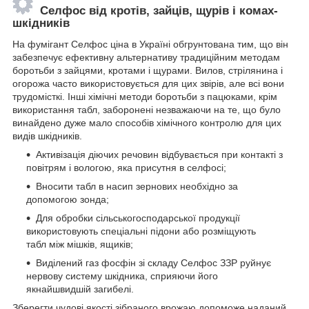
Селфос від кротів, зайців, щурів і комах-
шкідників
На фумігант Селфос ціна в Україні обгрунтована тим, що він
забезпечує ефективну альтернативу традиційним методам
боротьби з зайцями, кротами і щурами. Вилов, стрілянина і
огорожа часто використовується для цих звірів, але всі вони
трудомісткі. Інші хімічні методи боротьби з пацюками, крім
використання табл, заборонені незважаючи на те, що було
винайдено дуже мало способів хімічного контролю для цих
видів шкідників.
Активізація діючих речовин відбувається при контакті з
повітрям і вологою, яка присутня в селфосі;
Вносити табл в насип зернових необхідно за
допомогою зонда;
Для обробки сільськогосподарської продукції
використовують спеціальні підони або розміщують
табл між мішків, ящиків;
Виділений газ фосфін зі складу Селфос ЗЗР руйнує
нервову систему шкідника, сприяючи його
якнайшвидшій загибелі.
Зберегти чудові якості зібраного врожаю допоможе наданий