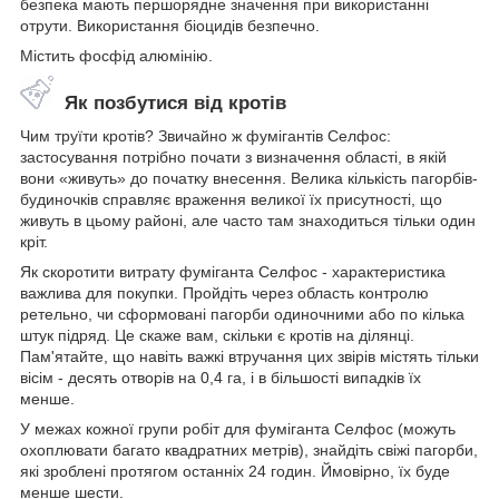
безпека мають першорядне значення при використанні
отрути. Використання біоцидів безпечно.
Містить фосфід алюмінію.
Як позбутися від кротів
Чим труїти кротів? Звичайно ж фумігантів Селфос:
застосування потрібно почати з визначення області, в якій
вони «живуть» до початку внесення. Велика кількість пагорбів-
будиночків справляє враження великої їх присутності, що
живуть в цьому районі, але часто там знаходиться тільки один
кріт.
Як скоротити витрату фуміганта Селфос - характеристика
важлива для покупки. Пройдіть через область контролю
ретельно, чи сформовані пагорби одиночними або по кілька
штук підряд. Це скаже вам, скільки є кротів на ділянці.
Пам'ятайте, що навіть важкі втручання цих звірів містять тільки
вісім - десять отворів на 0,4 га, і в більшості випадків їх
менше.
У межах кожної групи робіт для фуміганта Селфос (можуть
охоплювати багато квадратних метрів), знайдіть свіжі пагорби,
які зроблені протягом останніх 24 годин. Ймовірно, їх буде
менше шести.