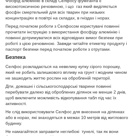
Фосфід алюмінію в складі Селфосу фуміганта є
високотоксичною речовиною, і що газ який виділяється
фосфін смертельний для всіх тварин при низьких
концентраціях в повітрі на складах, в гніздах і норах.
Перед початком роботи з Селфосом користувачі повинні
прочитати інструкцію з використання фосфіду алюмінію і
повинні дотримуватися всіх відповідних вимог безпеки при
роботі з цією речовиною. Завжди читайте етикетку продукту і
паспорт безпеки перед початком роботи з отрутами.
Безпека
Селфос розкладається на невелику купку сірого порошку,
який не робить залишкового впливу на грунт і жодним чином
не зашкодить життю рослин на обробленій території.
Діти, домашні і сільськогосподарські тварини повинні
перебувати далеко від оброблених ділянок не менше 2 днів,
щоб виключити можливість відкопування табл під час їх
активності.
Не слід використовувати Селфос для внесення на ділянках
або в норах, які знаходяться в межах 10 метрів від житлового
будинку.
Не намагайтеся заправити неглибокі тунелі, так як вони