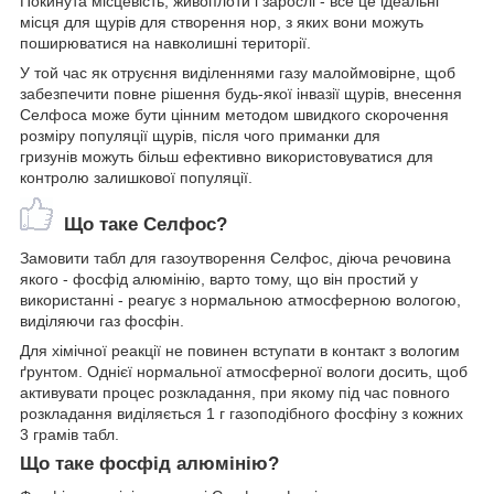
Покинута місцевість, живоплоти і зарослі - все це ідеальні
місця для щурів для створення нор, з яких вони можуть
поширюватися на навколишні території.
У той час як отруєння виділеннями газу малоймовірне, щоб
забезпечити повне рішення будь-якої інвазії щурів, внесення
Селфоса може бути цінним методом швидкого скорочення
розміру популяції щурів, після чого приманки для
гризунів можуть більш ефективно використовуватися для
контролю залишкової популяції.
Що таке Селфос?
Замовити табл для газоутворення Селфос, діюча речовина
якого - фосфід алюмінію, варто тому, що він простий у
використанні - реагує з нормальною атмосферною вологою,
виділяючи газ фосфін.
Для хімічної реакції не повинен вступати в контакт з вологим
ґрунтом. Однієї нормальної атмосферної вологи досить, щоб
активувати процес розкладання, при якому під час повного
розкладання виділяється 1 г газоподібного фосфіну з кожних
3 грамів табл.
Що таке фосфід алюмінію?