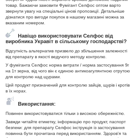
товар. Бажаючи замовити Фумігант Селфос оптом варто
звернути увагу на спеціальні цінові пропозиції. Детальніше
дізнатися про вигоди покупок в нашому магазині можна за
вказаним номером.
Навіщо використовувати Селфос від
виробника Укравіт в сільському господарстві?
Відсутність альтернатив призвело до збільшення залежності
від препарату в якості ведучого методу контролю.
У фуміганта Селфос норма витрати / норма застосування 9г
на 1т зерна, від чого він є єдиною антикоагулянтною отрутою
для контролю над щурами.
Цей продукт призначений для контролю зайців, щурів і кротів
в їх норах.
Використання:
Повинен використовуватися тільки з високою обережністю.
Завжди читайте етикетку, інформацію про продукт, паспорт
безпеки: для препарату Селфос інструкція із застосування
повинна бути прочитана перед використанням. Здоров'я та