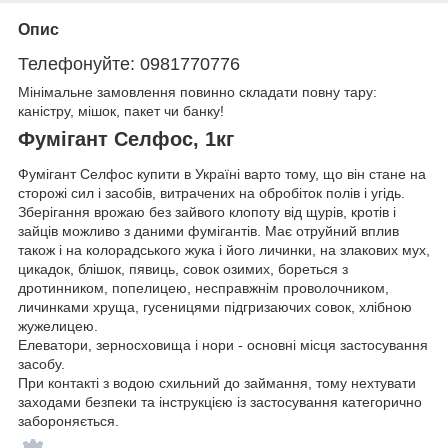
Опис
Телефонуйте: 0981770776
Мінімальне замовлення повинно складати повну тару:
каністру, мішок, пакет чи банку!
Фумігант Селфос, 1кг
Фумігант Селфос купити в Україні варто тому, що він стане на
сторожі сил і засобів, витрачених на обробіток полів і угідь.
Зберігання врожаю без зайвого клопоту від щурів, кротів і
зайців можливо з даними фумігантів. Має отруйний вплив
також і на колорадського жука і його личинки, на злакових мух,
цикадок, блішок, пявиць, совок озимих, бореться з
дротинником, попелицею, несправжнім проволочником,
личинками хруща, гусеницями підгризаючих совок, хлібною
жужелицею.
Елеватори, зерносховища і нори - основні місця застосування
засобу.
При контакті з водою схильний до займання, тому нехтувати
заходами безпеки та інструкцією із застосування категорично
забороняється.