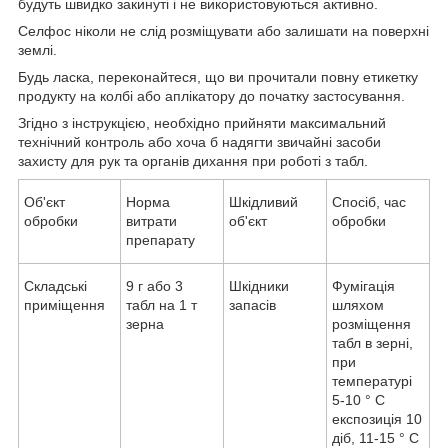
будуть швидко закинуті і не використовуються активно.
Селфос ніколи не слід розміщувати або залишати на поверхні
землі.
Будь ласка, переконайтеся, що ви прочитали повну етикетку
продукту на колбі або аплікатору до початку застосування.
Згідно з інструкцією, необхідно прийняти максимальний
технічний контроль або хоча б надягти звичайні засоби
захисту для рук та органів дихання при роботі з табл.
Об'єкт
Норма
Шкідливий
Спосіб, час
обробки
витрати
об'єкт
обробки
препарату
Складські
9 г або 3
Шкідники
Фумігація
приміщення
табл на 1 т
запасів
шляхом
зерна
розміщення
табл в зерні,
при
температурі
5-10 ° С
експозиція 10
діб, 11-15 ° С