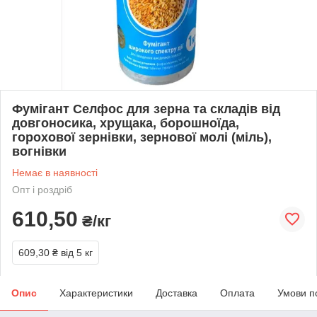
Фумігант Селфос для зерна та складів від
довгоносика, хрущака, борошноїда,
горохової зернівки, зернової молі (міль),
вогнівки
Немає в наявності
Опт і роздріб
610,50
₴/кг
609,30 ₴
від 5 кг
Опис
Характеристики
Доставка
Оплата
Умови п