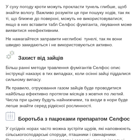
У суху погоду кроти можуть прокласти тунель глибше, щоб
знайти вологу. Важливо розуміти це при пошуку ходів, так як
ті, що ближче до поверхні, можуть не використовуватися;
якщо в них вставити табл Селфос фуміганта, лікування може
виявитися неефективним.
Не намагайтеся заправити неглибокі тунелі, так як вони
швидко закидаються і не використовуються активно.
Захист від зайців
Більш ранні методи травлення фумігантів Селфос опис
інструкції наказує в тих випадках, коли осінні зайці піддалися
сильному випасу.
Як правило, отруювання газом зайців буде проводитися
найбільш ефективно протягом місяців з жовтня по лютий.
Числа при цьому будуть найнижчими, та входи в нори буде
легше знайти серед рідкісної рослинності.
Боротьба з пацюками препаратом Селфос
У сусідніх норах часто можна зустріти щурів, які наповнюють
сільськогосподарські споруди, пташники і свинарники.