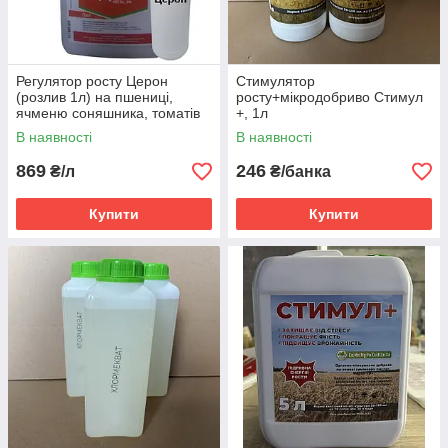
Регулятор росту Церон
Стимулятор
(розлив 1л) на пшениці,
росту+мікродобриво Стимул
ячменю соняшника, томатів
+, 1л
(дозрівання)
В наявності
В наявності
869
246
₴/л
₴/банка
Купити
Купити