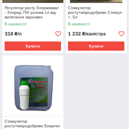
Регулятор росту Хлормекват
Стимулятор
- Хлорид 750 розлив 1л від
росту+мікродобриво Стимул
вилягання зернових
+, 5л
колосових (пшениця, ячмінь)
В наявності
В наявності
318
1 232
₴/л
₴/каністра
Купити
Купити
Стимулятор
росту+мікродобриво Енерген