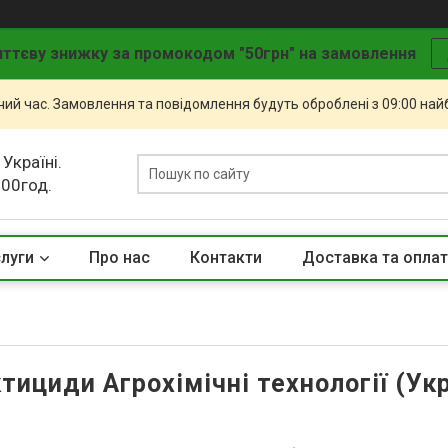
ттєву знижку за промокодом "50грн" на замовлення
чий час. Замовлення та повідомлення будуть оброблені з 09:00 най
 Україні.
.00год.
слуги
Про нас
Контакти
Доставка та опла
ктициди Агрохімічні технології (Укр