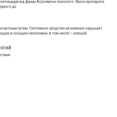
тицидів від фірми Агрохімічні технології. Якісні препарати
идкого дії
онтактным путем. Системное средство мгновенно нарушает
ущих и сосущих насекомых, в том числе – клещей.
логий
ствия: