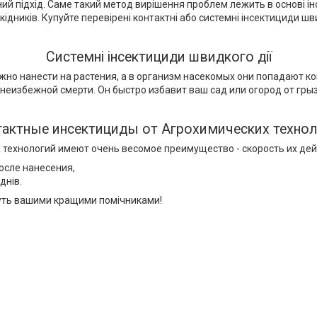
й підхід. Саме такий метод вирішення проблем лежить в основі інсек
кідників. Купуйте перевірені контактні або системні інсектициди шв
Системні інсектициди швидкого дії
но нанести на растения, а в организм насекомых они попадают к
еизбежной смерти. Он быстро избавит ваш сад или огород от грыз
актные инсектициды от Агрохимических техно
технологий имеют очень весомое преимущество - скорость их дей
осле нанесения,
днів.
ануть вашими кращими помічниками!