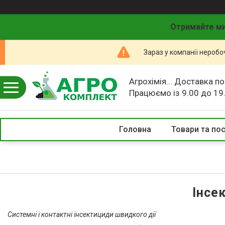
Отримайте ми
Зараз у компанії неробо
Агрохімія... Доставка по
Працюємо із 9.00 до 19
Головна
Товари та по
Інсе
Системні і
контактні інсектициди швидкого дії