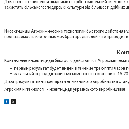
Для повного знищення шкідників потрібен системний і комплексни
захистять сільськогосподарські культури від більшості дрібних ш
Инсектициды Агрохимические технологии быстрого действия нуж
проницаемость клеточных мембран вредителей, что приводит к н
Конт
Контактные инсектициды быстрого действия от Агрохимических 
первый результат будет виден в течение трех-пяти часов п
загальний період дії захисних компонентів становить 15-20 
Дієві і результативні, препарати вітчизняного виробництва ст
Агрохімічні технології - Інсектициди українського виробництва!