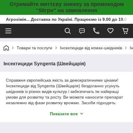
Отримайте миттєву знижку за промокодом
"50грн" на замовлення
Агрохімія... Доставка по Україні. Працюємо із 9.00 до 19.00г
Товари та послуги
Інсектициди від комах-шкідників
І
Інсектициди Syngenta (Швейцарія)
Справжня європейська якість за демократичними цінами!
Інсектициди від Syngenta (Швейцарія) бездоганно усунуть
шкідників із різних видів культур і забезпечать їм найкращі
умови для розвитку та росту. Ви можете наносити препарат
незалежно від фази розвитку врожаю. Засоби підходять:
• для фруктів,
Показати все
• овочів,
• зернових,
• рапса,