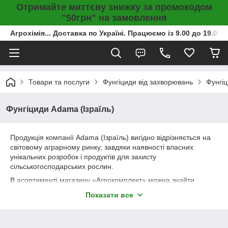
Отримайте миттєву знижку за промокодом
"50грн" на замовлення
Агрохімія... Доставка по Україні. Працюємо із 9.00 до 19.00г
Товари та послуги
Фунгіциди від захворювань
Фунгіц
Фунгіциди Adama (Ізраїль)
Продукція компанії Adama (Ізраїль) вигідно відрізняється на
світовому аграрному ринку, завдяки наявності власних
унікальних розробок і продуктів для захисту
сільськогосподарських рослин.
В асортименті магазину «Агрокомплект» можна знайти
системні фунгіциди даного виробника, застосування яких
Показати все
гарантує високі результати навіть у випадках з стійкими до
традиційних препаратів патогенними інфекціями.