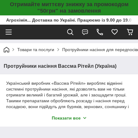
Отримайте миттєву знижку за промокодом
"50грн" на замовлення
Агрохімія... Доставка по Україні. Працюємо із 9.00 до 19.00г
Товари та послуги
Протруйники насіння для передпосів
Протруйники насіння Вассма Рітейл (Україна)
Український виробник «Вассма Рітейл» виробляє відмінні
системні протруйники насіння, які дозволять вам не тільки
отримати великий і багатий урожай, але і заощадити гроші.
Такими препаратами обробляють розсаду і насіння перед
посадкою, вони підійдуть для буряків, зернових, соняшнику і
картоплі.
Показати все
Комплексний захист від Вассма Рітейл