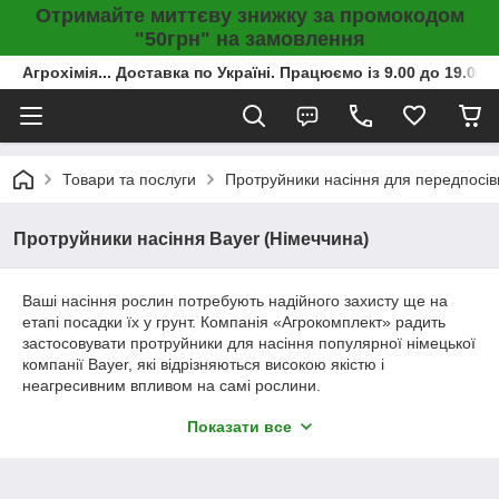
Отримайте миттєву знижку за промокодом
"50грн" на замовлення
Агрохімія... Доставка по Україні. Працюємо із 9.00 до 19.00г
Товари та послуги
Протруйники насіння для передпосів
Протруйники насіння Bayer (Німеччина)
Ваші насіння рослин потребують надійного захисту ще на
етапі посадки їх у грунт. Компанія «Агрокомплект» радить
застосовувати протруйники для насіння популярної німецької
компанії Bayer, які відрізняються високою якістю і
неагресивним впливом на самі рослини.
Показати все
Німецькі протруйники насіння від Bayer