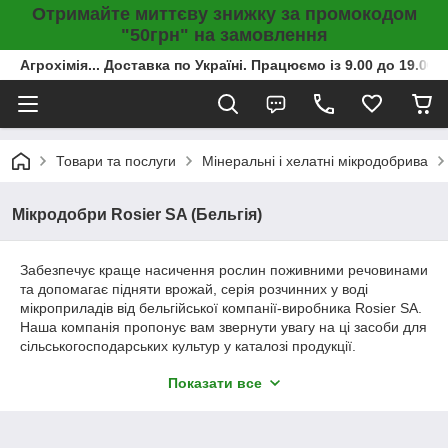
Отримайте миттєву знижку за промокодом
"50грн" на замовлення
Агрохімія... Доставка по Україні. Працюємо із 9.00 до 19.00г
Товари та послуги
Мінеральні і хелатні мікродобрива
Мікродобри Rosier SA (Бельгія)
Забезпечує краще насичення рослин поживними речовинами
та допомагає підняти врожай, серія розчинних у воді
мікроприладів від бельгійської компанії-виробника Rosier SA.
Наша компанія пропонує вам звернути увагу на ці засоби для
сільськогосподарських культур у каталозі продукції.
Показати все
Бельгійські мікродобри від Rosier SA