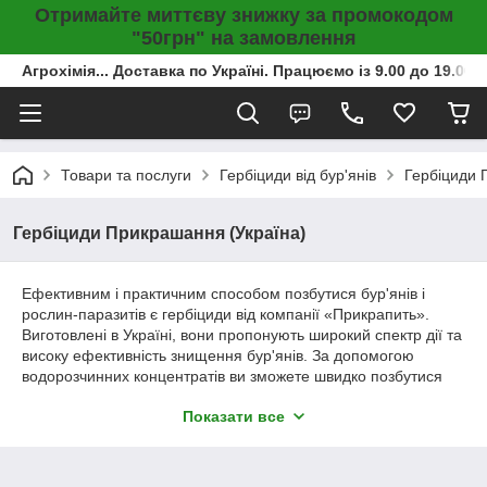
Отримайте миттєву знижку за промокодом
"50грн" на замовлення
Агрохімія... Доставка по Україні. Працюємо із 9.00 до 19.00г
Товари та послуги
Гербіциди від бур'янів
Гербіциди 
Гербіциди Прикрашання (Україна)
Ефективним і практичним способом позбутися бур'янів і
рослин-паразитів є гербіциди від компанії «Прикрапить».
Виготовлені в Україні, вони пропонують широкий спектр дії та
високу ефективність знищення бур'янів. За допомогою
водорозчинних концентратів ви зможете швидко позбутися
бур'янів і звільнити культурні рослини. Системний вплив
Показати все
убезпечить вас від повторної появи небажаних паростків.