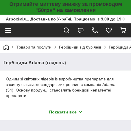
Отримайте миттєву знижку за промокодом
"50грн" на замовлення
Агрохімія... Доставка по Україні. Працюємо із 9.00 до 19.00г
Товари та послуги
Гербіциди від бур'янів
Гербіциди 
Гербіциди Adama (гладінь)
Одним зі світових лідерів із виробництва препаратів для
захисту сільськогосподарських рослин є компанія Adama
(54). Основу продукції становлять брендові непатентні
препарати.
У магазині «Агрокомплект» представлений великий вибір
Показати все
гербіцидів цього виробника, які вирізняються екологічною
безпекою, а також високою результативністю застосування. У
наявності продукція винятково оригінального виробництва.